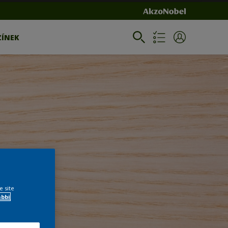
ZÍNEK
e site
ábbi