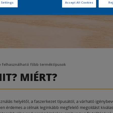
 Settings
Accept All Cookies
Rej
e felhasználható főbb terméktípusok
IT? MIÉRT?
használás helyétől, a faszerkezet típusától, a várható igénybe
gően érdemes a célnak leginkább megfelelő megoldást kiválas