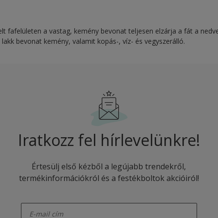
zelt fafelületen a vastag, kemény bevonat teljesen elzárja a fát a ned
A lakk bevonat kemény, valamit kopás-, víz- és vegyszerálló.
Iratkozz fel hírlevelünkre!
Értesülj első kézből a legújabb trendekről,
termékinformációkról és a festékboltok akcióiról!
enter-your-email