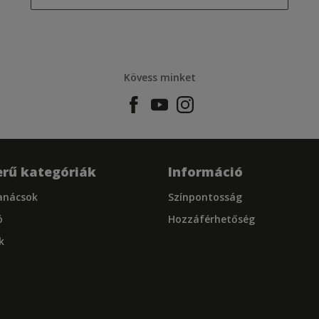
Kövess minket
rű kategóriák
Információ
tanácsok
Színpontosság
ó
Hozzáférhetőség
k