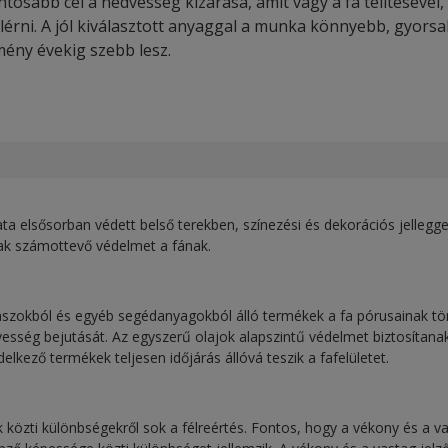
tosabb cél a nedvesség kizárása, amit vagy a fa telítésével
elérni. A jól kiválasztott anyaggal a munka könnyebb, gyors
ény évekig szebb lesz.
ta elsősorban védett belső terekben, színezési és dekorációs jellegge
ak számottevő védelmet a fának.
viaszokból és egyéb segédanyagokból álló termékek a fa pórusainak töm
sség bejutását. Az egyszerű olajok alapszintű védelmet biztosítanak
elkező termékek teljesen időjárás állóvá teszik a fafelületet.
ok közti különbségekről sok a félreértés. Fontos, hogy a vékony és a va