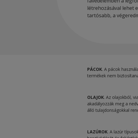
favédelemben a legfon
létrehozásával lehet 
tartósabb, a végeredm
PÁCOK
. A pácok használa
termékek nem biztosítan
OLAJOK
. Az olajokból, 
akadályozzák meg a nedve
álló tulajdonságokkal rend
LAZÚROK
. A lazúr típus