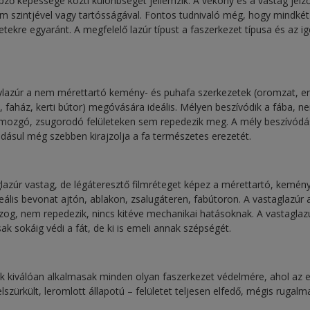
pző képessége közti különbséget jellemzik. A vékony és a vastag jelz
 szintjével vagy tartósságával. Fontos tudnivaló még, hogy mindkét 
tekre egyaránt. A megfelelő lazúr típust a faszerkezet típusa és az ig
ylazúr a nem mérettartó kemény- és puhafa szerkezetek (oromzat, er
pu, faház, kerti bútor) megóvására ideális. Mélyen beszívódik a fába, 
ó, mozgó, zsugorodó felületeken sem repedezik meg. A mély beszívó
adásul még szebben kirajzolja a fa természetes erezetét.
glazúr vastag, de légáteresztő filmréteget képez a mérettartó, kemén
eális bevonat ajtón, ablakon, zsalugáteren, fabútoron. A vastaglazúr 
zog, nem repedezik, nincs kitéve mechanikai hatásoknak. A vastaglaz
ak sokáig védi a fát, de ki is emeli annak szépségét.
ek kiválóan alkalmasak minden olyan faszerkezet védelmére, ahol az 
elszürkült, leromlott állapotú – felületet teljesen elfedő, mégis rugal