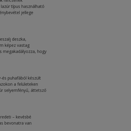
ők nincsenek
lazúr típus használható
énybevétel jellege
eszalj deszka,
nem képez vastag
dás megakadályozza, hogy
y-és puhafából készült
azokon a felületeken
úr selyemfényű, áttetsző
eredeti – kevésbé
mas bevonatra van