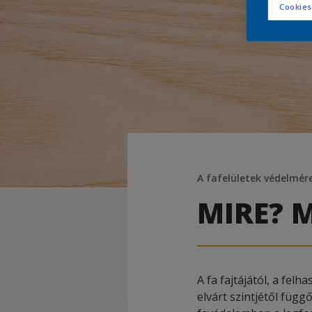
Cookies
A fafelületek védelmér
MIRE? M
A fa fajtájától, a fel
elvárt szintjétől füg