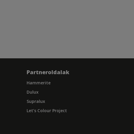
Partneroldalak
Hammerite
Dulux
Supralux
Let’s Colour Project