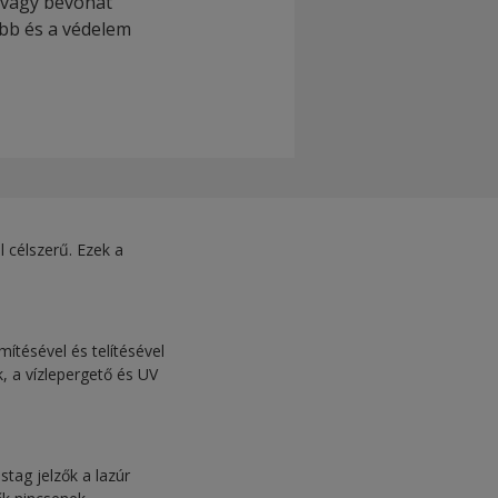
, vagy bevonat
abb és a védelem
l célszerű. Ezek a
ítésével és telítésével
, a vízlepergető és UV
stag jelzők a lazúr