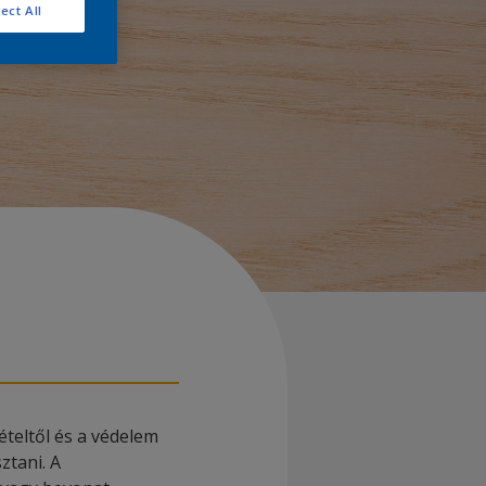
ect All
vételtől és a védelem
ztani. A