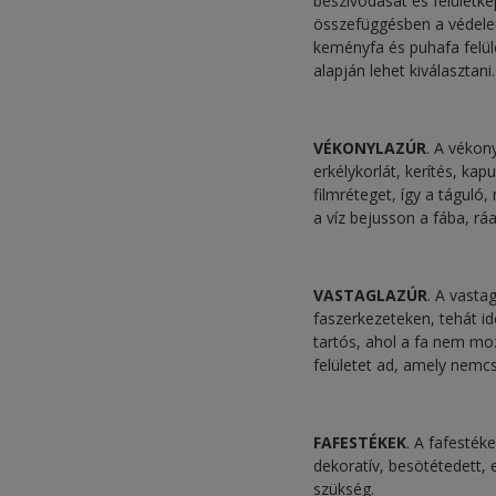
beszívódását és felületké
összefüggésben a védelem
keményfa és puhafa felüle
alapján lehet kiválasztani.
VÉKONYLAZÚR
. A vékon
erkélykorlát, kerítés, ka
filmréteget, így a tágul
a víz bejusson a fába, rá
VASTAGLAZÚR
. A vasta
faszerkezeteken, tehát id
tartós, ahol a fa nem mo
felületet ad, amely nemcs
FAFESTÉKEK
. A fafesték
dekoratív, besötétedett, 
szükség.