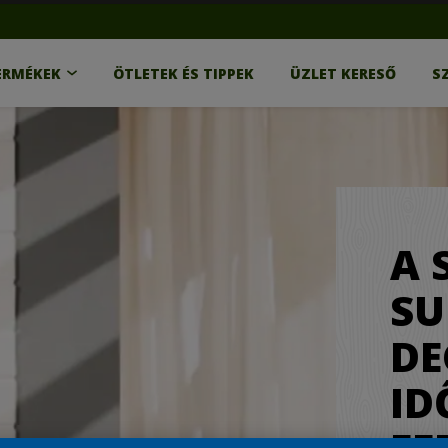
ERMÉKEK
ÖTLETEK ÉS TIPPEK
ÜZLET KERESŐ
S
A 
SU
DE
ID