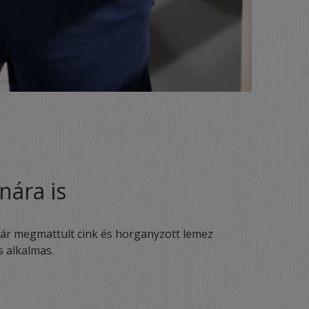
nára is
ár megmattult cink és horganyzott lemez
s alkalmas.