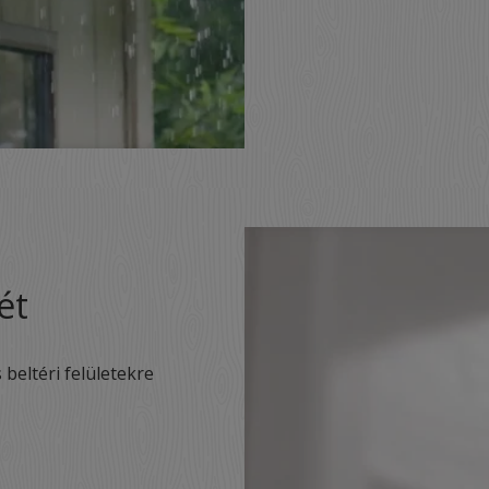
ét
beltéri felületekre