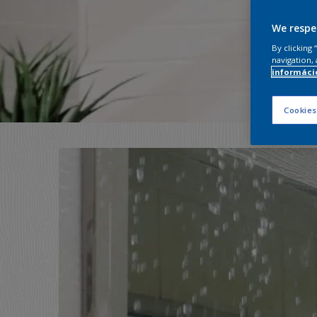
We respe
By clicking
navigation, 
információ
Cookies