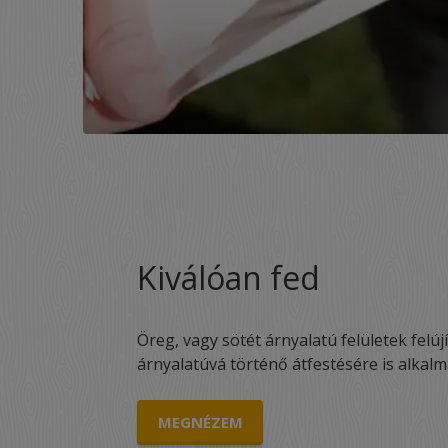
Kiválóan fed
Öreg, vagy sötét árnyalatú felületek felúj
árnyalatúvá történő átfestésére is alkalm
MEGNÉZEM