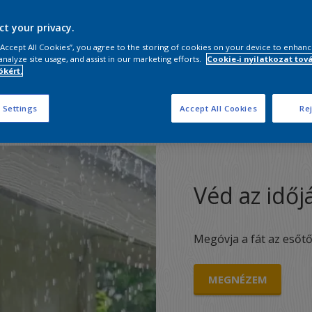
FE
ct your privacy.
 “Accept All Cookies”, you agree to the storing of cookies on your device to enhanc
analyze site usage, and assist in our marketing efforts.
Cookie-i nyilatkozat tov
kért.
 Settings
Accept All Cookies
Rej
Véd az időj
Megóvja a fát az esőtő
MEGNÉZEM