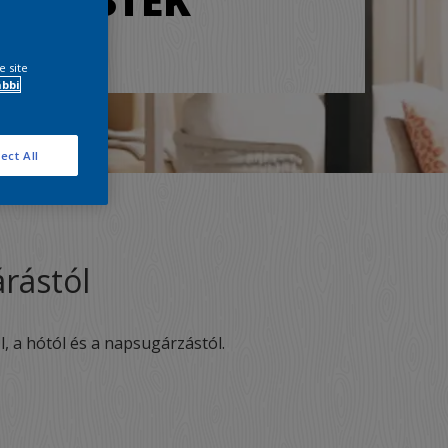
DŐFESTÉK
e site
ábbi
ect All
árástól
l, a hótól és a napsugárzástól.