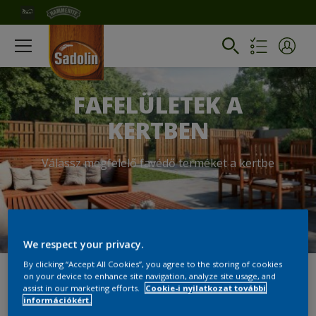
FAFELÜLETEK A
KERTBEN
Válassz megfelelő favédő terméket a kertbe
We respect your privacy.
By clicking “Accept All Cookies”, you agree to the storing of cookies
on your device to enhance site navigation, analyze site usage, and
KERTI FAANYAGOK FESTÉSE
assist in our marketing efforts.
Cookie-i nyilatkozat további
információkért.
ÉS IMPREGNÁLÁSA