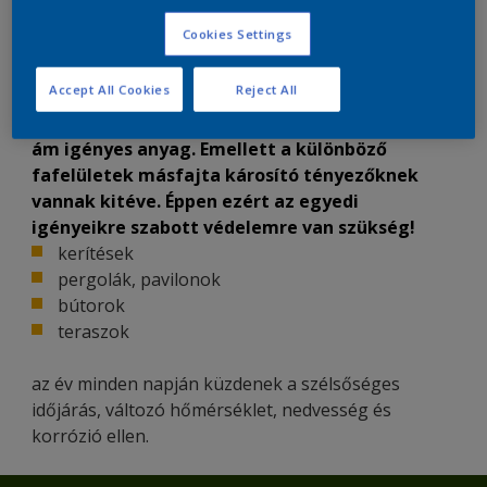
Hogyan válasszam ki a megfelelő terméket a kertben lévő
Cookies Settings
fafelületekhez?
Accept All Cookies
Reject All
A fa természetességéből adódóan gyönyörű,
ám igényes anyag. Emellett a különböző
fafelületek másfajta károsító tényezőknek
vannak kitéve. Éppen ezért az egyedi
igényeikre szabott védelemre van szükség!
kerítések
pergolák, pavilonok
bútorok
teraszok
az év minden napján küzdenek a szélsőséges
időjárás, változó hőmérséklet, nedvesség és
korrózió ellen.