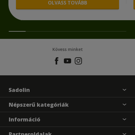
OLVASS TOVÁBB
Kövess minket
Sadolin
Találj egy színt
Népszerű kategóriák
Üzlet kereső
Festési tanácsok
Információ
Oldaltérkép
Inspiráció
Elérhetőségek
Színpontosság
Partneroldalak