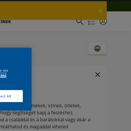
ZÍNEK
e site
ábbi
EK
ect All
egy helyen: termékek, színek, ötletek,
hogy segítséget kapj a festéshez.
 a családdal és a barátokkal vagy akár a
yomtathatod és magaddal viheted