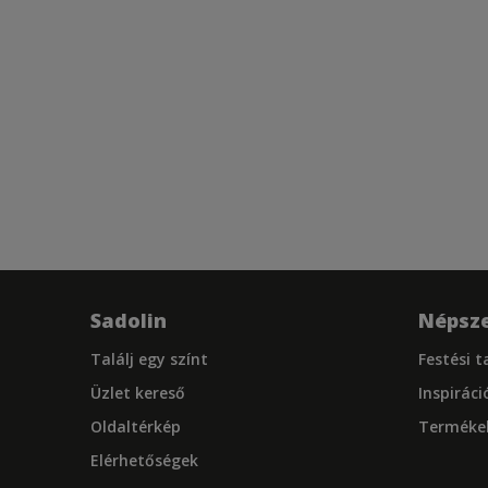
Sadolin
Népsze
Találj egy színt
Festési 
Üzlet kereső
Inspiráci
Oldaltérkép
Terméke
Elérhetőségek