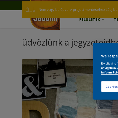
Nem vagy belépve! A project mentéséhez Lépj be 
FELÜLETEK
T
üdvözlünk a jegyzeteidb
We respe
By clicking
navigation, 
információ
Cookies