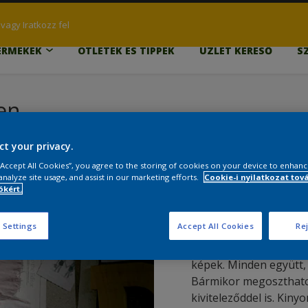
vagy Iratkozz fel
ERMÉKEK
ÖTLETEK ÉS TIPPEK
ÜZLET KERESŐ
S
en
ct your privacy.
 “Accept All Cookies”, you agree to the storing of cookies on your device to enhanc
analyze site usage, and assist in our marketing efforts.
Cookie-i nyilatkozat tov
kért.
JEGYZET
 Settings
Accept All Cookies
Rej
Itt minden megtalálsz 
képek. Minden együtt, 
Bármikor megoszthatod
kiviteleződdel is. Kin