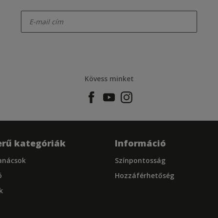
enter-your-email
Kövess minket
rű kategóriák
Információ
tanácsok
Színpontosság
ó
Hozzáférhetőség
k