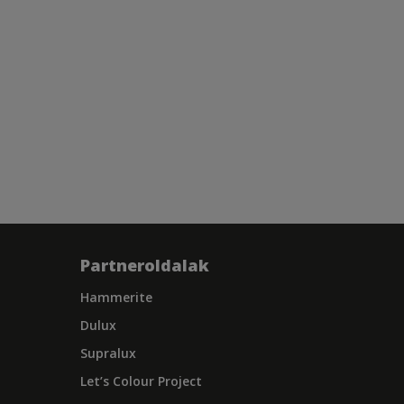
Partneroldalak
Hammerite
Dulux
Supralux
Let’s Colour Project