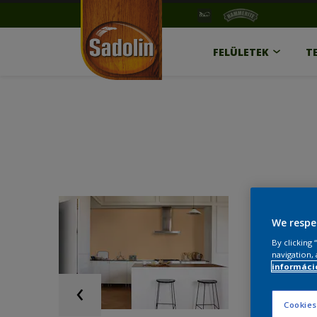
FELÜLETEK
T
We respe
By clicking
navigation, 
információ
Cookies