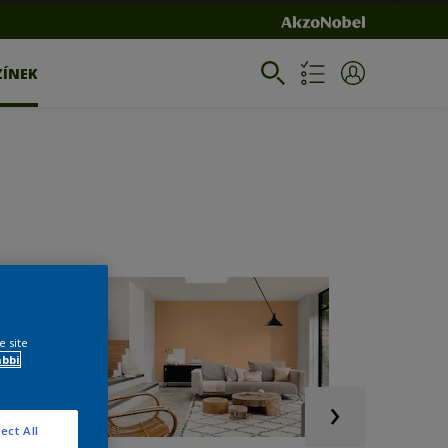
ZÍNEK
e site
ábbi
ect All