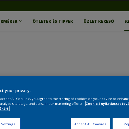
ERMÉKEK
ÖTLETEK ÉS TIPPEK
ÜZLET KERESŐ
S
ct your privacy.
 “Accept All Cookies”, you agree to the storing of cookies on your device to enhanc
analyze site usage, and assist in our marketing efforts.
Cookie-i nyilatkozat tov
kért.
 Settings
Accept All Cookies
Rej