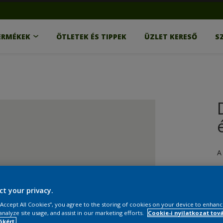
ERMÉKEK
ÖTLETEK ÉS TIPPEK
ÜZLET KERESŐ
S
A
ct your privacy.
 “Accept All Cookies”, you agree to the storing of cookies on your device to enhanc
analyze site usage, and assist in our marketing efforts.
Cookie-i nyilatkozat tov
kért.