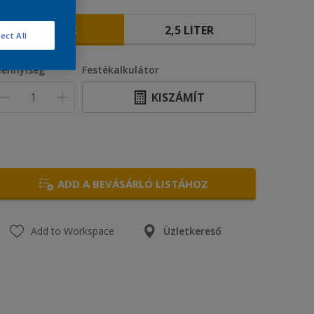
éret
1 LITER
2,5 LITER
ect All
ennyiség
Festékalkulátor
KISZÁMÍT
ADD A BEVÁSÁRLÓ LISTÁHOZ
Add to Workspace
Üzletkereső