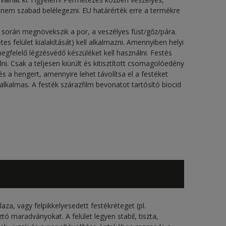
nem szabad belélegezni. EU határérték erre a termékre
s során megnövekszik a por, a veszélyes füst/gőz/pára.
s felület kialakítását) kell alkalmazni. Amennyiben helyi
egfelelő légzésvédő készüléket kell használni. Festés
ni. Csak a teljesen kiürült és kitisztított csomagolóedény
s a hengert, amennyire lehet távolítsa el a festéket
lkalmas. A festék szárazfilm bevonatot tartósító biocid
 laza, vagy felpikkelyesedett festékréteget (pl.
ztó maradványokat. A felület legyen stabil, tiszta,