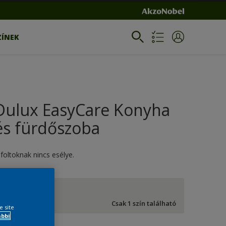
ZÍNEK
Dulux EasyCare Konyha
és fürdőszoba
 foltoknak nincs esélye.
Fehér
Csak 1 szín található
e site
ábbi