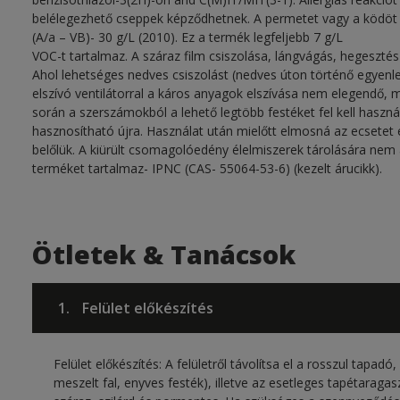
belélegezhető cseppek képződhetnek. A permetet vagy a ködöt 
(A/a – VB)- 30 g/L (2010). Ez a termék legfeljebb 7 g/L
VOC-t tartalmaz. A száraz film csiszolása, lángvágás, hegeszté
Ahol lehetséges nedves csiszolást (nedves úton történő egyenlete
elszívó ventilátorral a káros anyagok elszívása nem elegendő, m
során a szerszámokból a lehető legtöbb festéket fel kell használ
hasznosítható újra. Használat után mielőtt elmosná az ecsetet é
belőlük. A kiürült csomagolóedény élelmiszerek tárolására nem a
terméket tartalmaz- IPNC (CAS- 55064-53-6) (kezelt árucikk).
Ötletek & Tanácsok
1.
Felület előkészítés
Felület előkészítés: A felületről távolítsa el a rosszul tapadó,
meszelt fal, enyves festék), illetve az esetleges tapétaragas