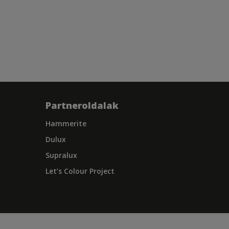
Partneroldalak
Hammerite
Dulux
Supralux
Let’s Colour Project