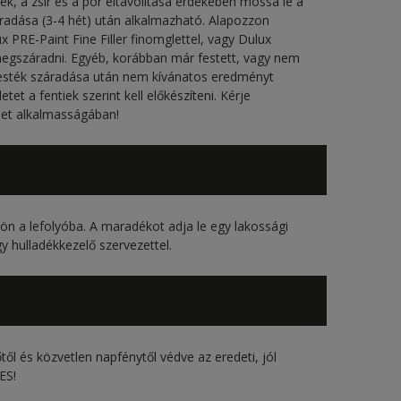
k, a zsír és a por eltávolítása érdekében mossa le a
száradása (3-4 hét) után alkalmazható. Alapozzon
ux PRE-Paint Fine Filler finomglettel, vagy Dulux
 megszáradni. Egyéb, korábban már festett, vagy nem
esték száradása után nem kívánatos eredményt
tet a fentiek szerint kell előkészíteni. Kérje
let alkalmasságában!
ön a lefolyóba. A maradékot adja le egy lakossági
y hulladékkezelő szervezettel.
l és közvetlen napfénytől védve az eredeti, jól
ES!