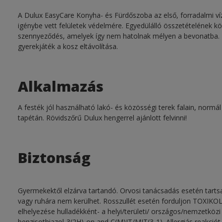
A Dulux EasyCare Konyha- és Fürdőszoba az első, forradalmi víz
igénybe vett felületek védelmére. Egyedülálló összetételének kö
szennyeződés, amelyek így nem hatolnak mélyen a bevonatba. Ren
gyerekjáték a kosz eltávolítása.
Alkalmazás
A festék jól használható lakó- és közösségi terek falain, normá
tapétán. Rövidszőrű Dulux hengerrel ajánlott felvinni!
Biztonság
Gyermekektől elzárva tartandó. Orvosi tanácsadás esetén tarts
vagy ruhára nem kerülhet. Rosszullét esetén forduljon TOX
elhelyezése hulladékként- a helyi/területi/ országos/nemzetközi
benzisothiazol-3(2H)-on and C(M)IT/MIT(3-1). Allergiás reakciót