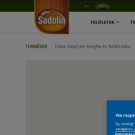
FELÜLETEK
T
TERMÉKEK
Dulux EasyCare Konyha és fürdőszoba
We respe
By clicking
navigation, 
információ