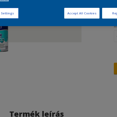
M
 Settings
Accept All Cookies
Rej
m
Termék leírás