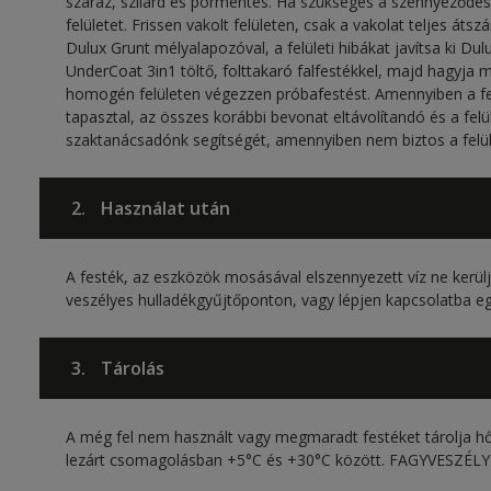
száraz, szilárd és pormentes. Ha szükséges a szennyeződése
felületet. Frissen vakolt felületen, csak a vakolat teljes át
Dulux Grunt mélyalapozóval, a felületi hibákat javítsa ki Dul
UnderCoat 3in1 töltő, folttakaró falfestékkel, majd hagyja
homogén felületen végezzen próbafestést. Amennyiben a f
tapasztal, az összes korábbi bevonat eltávolítandó és a felüle
szaktanácsadónk segítségét, amennyiben nem biztos a felü
2.
Használat után
A festék, az eszközök mosásával elszennyezett víz ne kerülj
veszélyes hulladékgyűjtőponton, vagy lépjen kapcsolatba eg
3.
Tárolás
A még fel nem használt vagy megmaradt festéket tárolja hőtő
lezárt csomagolásban +5°C és +30°C között. FAGYVESZÉLY