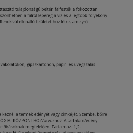
taszító tulajdonságú beltéri falfesték a fokozottan
szönhetően a falról lepereg a víz és a legtöbb folyékony
dkívül ellenálló felületet hoz létre, amelyről
l vakolatokon, gipszkartonon, papír- és üvegszálas
a kéznél a termék edényét vagy címkéjét. Szembe, bőrre
IKOLÓGIAI KÖZPONTHOZ/orvoshoz. A tartalom/edény
 előírásoknak megfelelően. Tartalmaz- 1,2-
 válhat ki. Figyelem! Permetezés közben veszélyes,