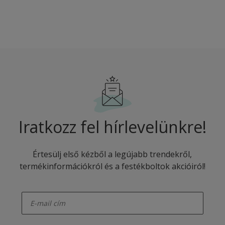
Iratkozz fel hírlevelünkre!
Értesülj első kézből a legújabb trendekről,
termékinformációkról és a festékboltok akcióiról!
enter-your-email