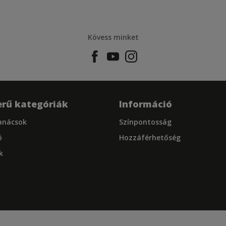
Kövess minket
rű kategóriák
Információ
tanácsok
Színpontosság
ó
Hozzáférhetőség
k