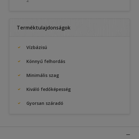
2
Terméktulajdonságok
Vízbázisú
Könnyű felhordás
Minimális szag
Kiváló fedőképesség
Gyorsan száradó