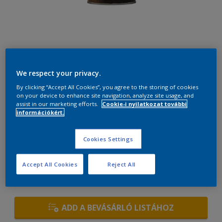
30BG 64/072
We respect your privacy.
Szín módosítása
By clicking “Accept All Cookies”, you agree to the storing of cookies
on your device to enhance site navigation, analyze site usage, and
assist in our marketing efforts.
Cookie-i nyilatkozat további
Méret
információkért.
0,7 L
2,5 L
Cookies Settings
mennyiség
Festékalkulátor
Accept All Cookies
Reject All
KISZÁMÍT
ADD A BEVÁSÁRLÓ LISTÁHOZ