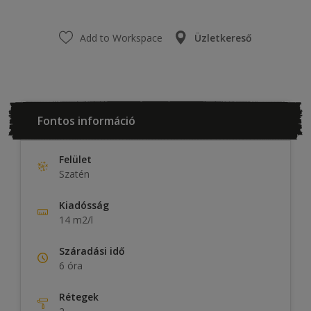
Add to Workspace
Üzletkereső
Fontos információ
Felület
Szatén
Kiadósság
14 m2/l
Száradási idő
6 óra
Rétegek