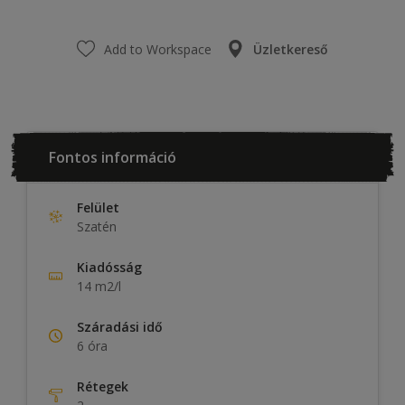
Add to Workspace
Üzletkereső
Fontos információ
Felület
Szatén
Kiadósság
14 m2/l
Száradási idő
6 óra
Rétegek