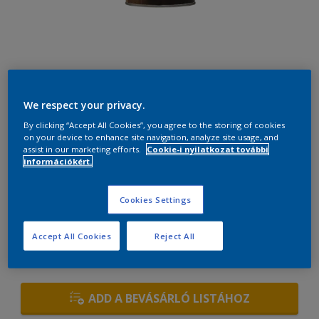
46GG 31/446
We respect your privacy.
Szín módosítása
By clicking “Accept All Cookies”, you agree to the storing of cookies
on your device to enhance site navigation, analyze site usage, and
assist in our marketing efforts.
Cookie-i nyilatkozat további
Méret
információkért.
0,7 L
2,5 L
Cookies Settings
mennyiség
Festékalkulátor
Accept All Cookies
Reject All
KISZÁMÍT
ADD A BEVÁSÁRLÓ LISTÁHOZ