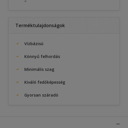
2
Terméktulajdonságok
Vízbázisú
Könnyű felhordás
Minimális szag
Kiváló fedőképesség
Gyorsan száradó