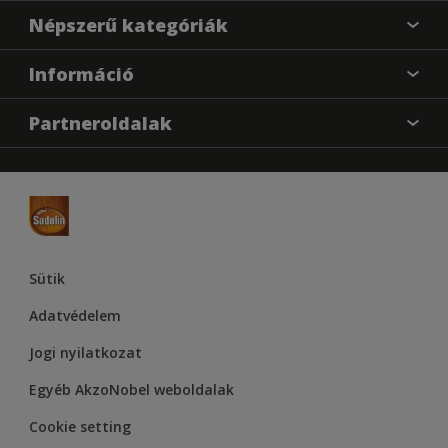
Találj egy színt
Népszerű kategóriák
Üzlet kereső
Festési tanácsok
Információ
Oldaltérkép
Inspiráció
Elérhetőségek
Színpontosság
Partneroldalak
Termékek
Rólunk
Hozzáférhetőség
Hammerite
Dulux
Supralux
Let’s Colour Project
Sütik
Adatvédelem
Jogi nyilatkozat
Egyéb AkzoNobel weboldalak
Cookie setting