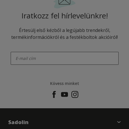
Iratkozz fel hírlevelünkre!
Értesülj első kézből a legújabb trendekről,
termékinformációkról és a festékboltok akcióiról!
enter-your-email
Kövess minket
Sadolin