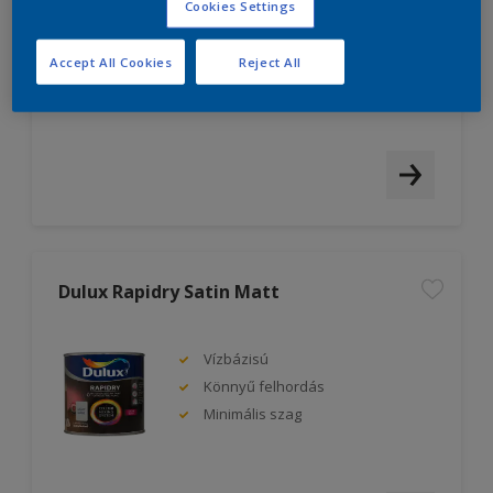
Cookies Settings
Kiváló takarás
Kiváló fedőképesség
Accept All Cookies
Reject All
Könnyű felhordás
Dulux Rapidry Satin Matt
Vízbázisú
Könnyű felhordás
Minimális szag