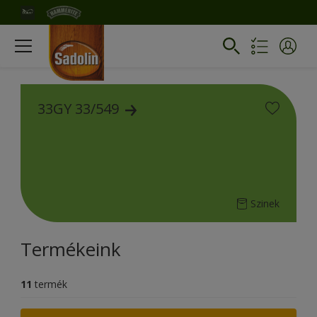
33GY 33/549
Szinek
Termékeink
11
termék