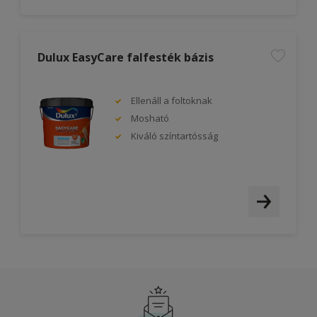
Dulux EasyCare falfesték bázis
Ellenáll a foltoknak
Mosható
Kiváló színtartósság