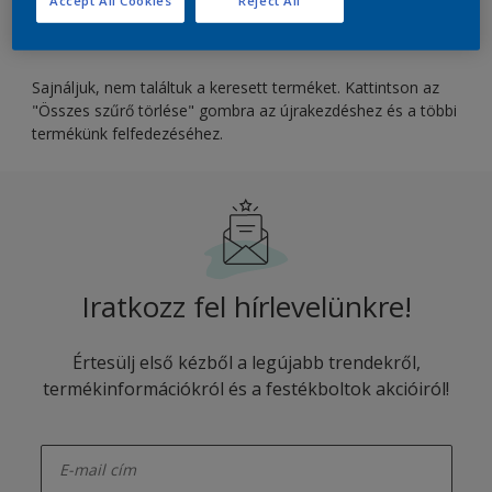
Accept All Cookies
Reject All
SZŰRŐK JÓVÁHAGYÁSA
Sajnáljuk, nem találtuk a keresett terméket. Kattintson az
"Összes szűrő törlése" gombra az újrakezdéshez és a többi
termékünk felfedezéséhez.
Iratkozz fel hírlevelünkre!
Értesülj első kézből a legújabb trendekről,
termékinformációkról és a festékboltok akcióiról!
enter-your-email