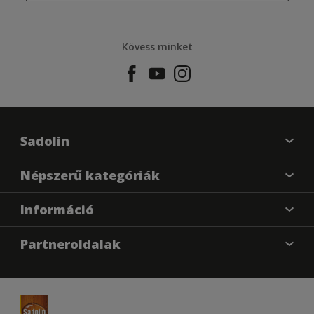
Kövess minket
Sadolin
Találj egy színt
Népszerű kategóriák
Üzlet kereső
Festési tanácsok
Információ
Oldaltérkép
Inspiráció
Elérhetőségek
Színpontosság
Partneroldalak
Termékek
Rólunk
Hozzáférhetőség
Hammerite
Dulux