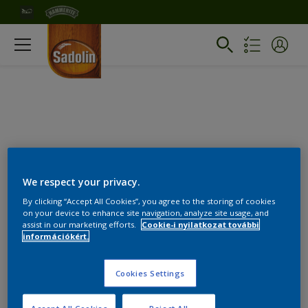
We respect your privacy.
Szinek
By clicking “Accept All Cookies”, you agree to the storing of cookies
on your device to enhance site navigation, analyze site usage, and
assist in our marketing efforts.
Cookie-i nyilatkozat további
Termékeink
információkért.
Cookies Settings
0
termék