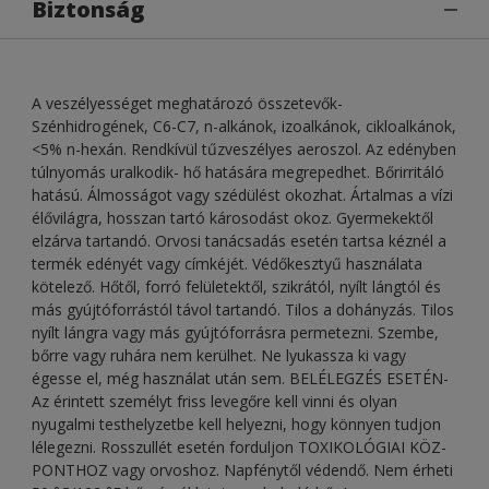
Biztonság
A veszélyességet meghatározó összetevők-
Szénhidrogének, C6-C7, n-alkánok, izoalkánok, cikloalkánok,
<5% n-hexán. Rendkívül tűzveszélyes aeroszol. Az edényben
túlnyomás uralkodik- hő hatására megrepedhet. Bőrirritáló
hatású. Álmosságot vagy szédülést okozhat. Ártalmas a vízi
élővilágra, hosszan tartó károsodást okoz. Gyermekektől
elzárva tartandó. Orvosi tanácsadás esetén tartsa kéznél a
termék edényét vagy címkéjét. Védőkesztyű használata
kötelező. Hőtől, forró felületektől, szikrától, nyílt lángtól és
más gyújtóforrástól távol tartandó. Tilos a dohányzás. Tilos
nyílt lángra vagy más gyújtóforrásra permetezni. Szembe,
bőrre vagy ruhára nem kerülhet. Ne lyukassza ki vagy
égesse el, még használat után sem. BELÉLEGZÉS ESETÉN-
Az érintett személyt friss levegőre kell vinni és olyan
nyugalmi testhelyzetbe kell helyezni, hogy könnyen tudjon
lélegezni. Rosszullét esetén forduljon TOXIKOLÓGIAI KÖZ-
PONTHOZ vagy orvoshoz. Napfénytől védendő. Nem érheti