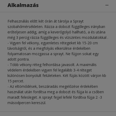
Alkalmazás
Felhasználás előtt két órán át tárolja a Sprayt
szobahőmérsékleten. Rázza a dobozt függőleges irányban
erőteljesen addig, amíg a keverőgolyó hallható, a és utána
még 3 percig rázza függőleges és vízszintes mozdulatokkal .
- Vigyen fel vékony, egyenletes rétegeket kb 15-20 cm
távolságról, és a megfolyás elkerülése érdekében
folyamatosan mozgassa a sprayt. Ne fújjon sokat egy
adott pontra.
- Több vékony réteg felhordása javasolt. A maximális
védelem érdekében vigyen fel legalább 3-4 réteget
különösen bonyolult felületeken. Két fújás között várjon kb
15 percet.
- Az eltömődések, beszáradás megelőzése érdekében
használat után fordítsa meg a dobozt és fújja ki a csőben
maradt felesleget. A sprayt fejjel lefelé fordítva fújja 2 -3
másodpercen kereszül.