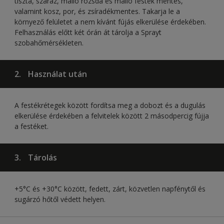
tiszta, száraz, málló rozsda és málló festék mentes,
valamint kosz, por, és zsíradékmentes. Takarja le a
környező felületet a nem kívánt fújás elkerülése érdekében.
Felhasználás előtt két órán át tárolja a Sprayt
szobahőmérsékleten.
2.
Használat után
A festékrétegek között fordítsa meg a dobozt és a dugulás
elkerülése érdekében a felvitelek között 2 másodpercig fújja
a festéket.
3.
Tárolás
+5°C és +30°C között, fedett, zárt, közvetlen napfénytől és
sugárzó hőtől védett helyen.