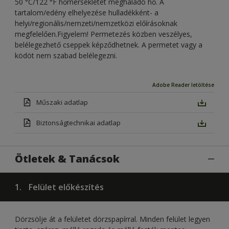
50 °C/122 °F hőmérsékletet meghaladó hő. A
tartalom/edény elhelyezése hulladékként- a
helyi/regionális/nemzeti/nemzetközi előírásoknak
megfelelően.Figyelem! Permetezés közben veszélyes,
belélegezhető cseppek képződhetnek. A permetet vagy a
ködöt nem szabad belélegezni.
Adobe Reader letöltése
Műszaki adatlap
Biztonságtechnikai adatlap
Ötletek & Tanácsok
1.
Felület előkészítés
Dörzsölje át a felületet dörzspapírral. Minden felület legyen