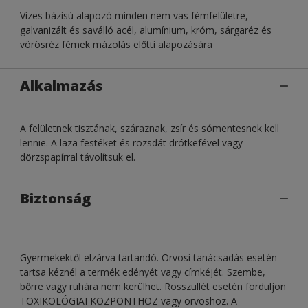
Vizes bázisú alapozó minden nem vas fémfelületre,
galvanizált és saválló acél, alumínium, króm, sárgaréz és
vörösréz fémek mázolás előtti alapozására
Alkalmazás
A felületnek tisztának, száraznak, zsír és sómentesnek kell
lennie. A laza festéket és rozsdát drótkefével vagy
dörzspapírral távolítsuk el.
Biztonság
Gyermekektől elzárva tartandó. Orvosi tanácsadás esetén
tartsa kéznél a termék edényét vagy címkéjét. Szembe,
bőrre vagy ruhára nem kerülhet. Rosszullét esetén forduljon
TOXIKOLÓGIAI KÖZPONTHOZ vagy orvoshoz. A