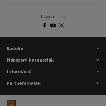
Kövess minket
Sadolin
Találj egy színt
Népszerű kategóriák
Üzlet kereső
Festési tanácsok
Információ
Oldaltérkép
Inspiráció
Elérhetőségek
Színpontosság
Partneroldalak
Termékek
Rólunk
Hozzáférhetőség
Hammerite
Dulux