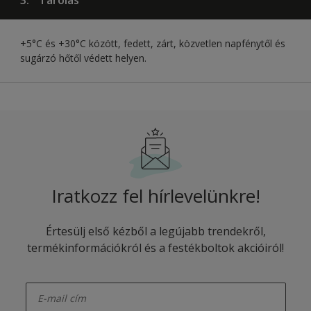
+5°C és +30°C között, fedett, zárt, közvetlen napfénytől és
sugárzó hőtől védett helyen.
Iratkozz fel hírlevelünkre!
Értesülj első kézből a legújabb trendekről,
termékinformációkról és a festékboltok akcióiról!
enter-your-email