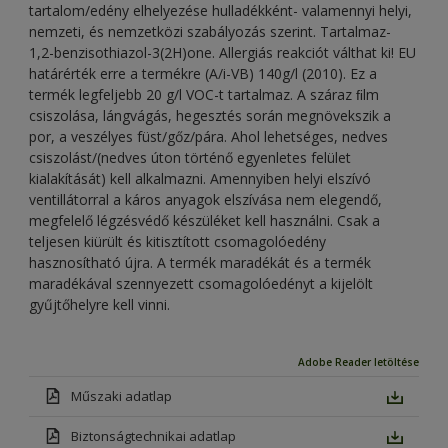
tartalom/edény elhelyezése hulladékként- valamennyi helyi,
nemzeti, és nemzetközi szabályozás szerint. Tartalmaz-
1,2-benzisothiazol-3(2H)one. Allergiás reakciót válthat ki! EU
határérték erre a termékre (A/i-VB) 140g/l (2010). Ez a
termék legfeljebb 20 g/l VOC-t tartalmaz. A száraz ﬁlm
csiszolása, lángvágás, hegesztés során megnövekszik a
por, a veszélyes füst/gőz/pára. Ahol lehetséges, nedves
csiszolást/(nedves úton történő egyenletes felület
kialakítását) kell alkalmazni. Amennyiben helyi elszívó
ventillátorral a káros anyagok elszívása nem elegendő,
megfelelő légzésvédő készüléket kell használni. Csak a
teljesen kiürült és kitisztított csomagolóedény
hasznosítható újra. A termék maradékát és a termék
maradékával szennyezett csomagolóedényt a kijelölt
gyűjtőhelyre kell vinni.
Adobe Reader letöltése
Műszaki adatlap
Biztonságtechnikai adatlap