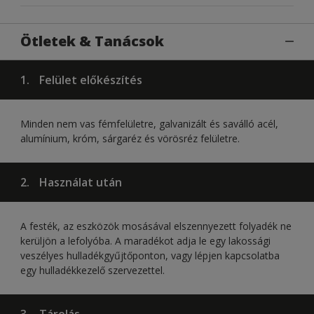
Ötletek & Tanácsok
1.
Felület előkészítés
Minden nem vas fémfelületre, galvanizált és saválló acél,
alumínium, króm, sárgaréz és vörösréz felületre.
2.
Használat után
A festék, az eszközök mosásával elszennyezett folyadék ne
kerüljön a lefolyóba. A maradékot adja le egy lakossági
veszélyes hulladékgyűjtőponton, vagy lépjen kapcsolatba
egy hulladékkezelő szervezettel.
3.
Tárolás