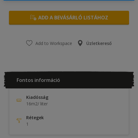
ADD A BEVÁSÁRLÓ LISTÁHOZ
Add to Workspace
Üzletkereső
Fontos információ
Kiadósság
16m2/ liter
Rétegek
1