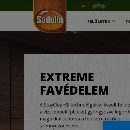
FELÜLETEK
T
EXTREME
FAVÉDELEM
A StayClean® technológiával kezelt felüle
a vízcseppek (pl.: eső) gyöngyözve legörd
magukkal sodorva a felületre rakódó
szennyeződéseket.