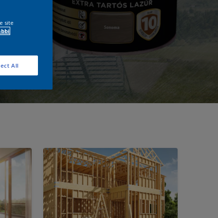
e site
ábbi
ect All