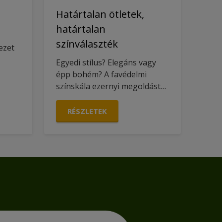
Határtalan ötletek,
határtalan
színválaszték
ezet
Egyedi stílus? Elegáns vagy
épp bohém? A favédelmi
színskála ezernyi megoldást
kínál.
RÉSZLETEK