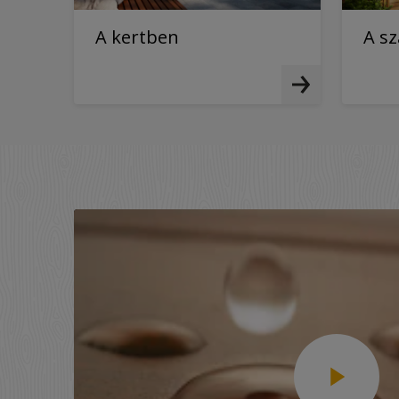
A kertben
A s