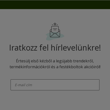
Iratkozz fel hírlevelünkre!
Értesülj első kézből a legújabb trendekről,
termékinformációkról és a festékboltok akcióiról!
enter-your-email