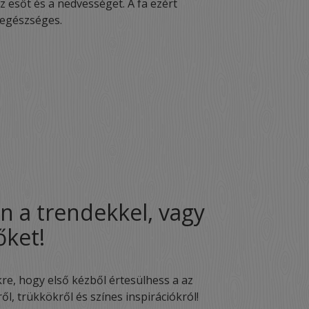
 esőt és a nedvességet. A fa ezért
 egészséges.
n a trendekkel, vagy
őket!
kre, hogy első kézből értesülhess a az
l, trükkökről és színes inspirációkról!