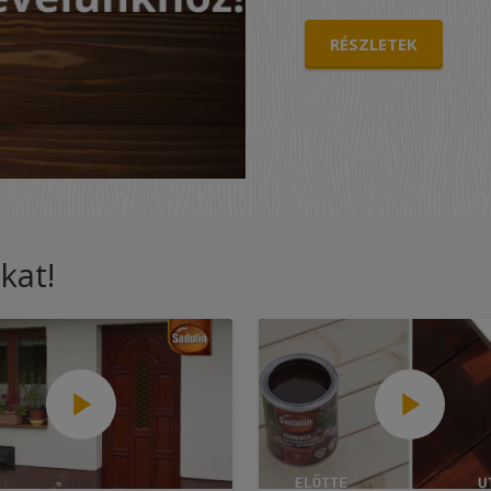
RÉSZLETEK
kat!