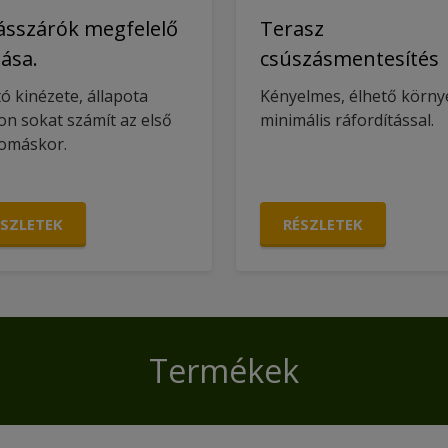
ásszárók megfelelő
Terasz
ása.
csúszásmentesítés
tó kinézete, állapota
Kényelmes, élhető körny
n sokat számít az első
minimális ráfordítással.
omáskor.
ÉSZLETEK
RÉSZLETEK
Termékek