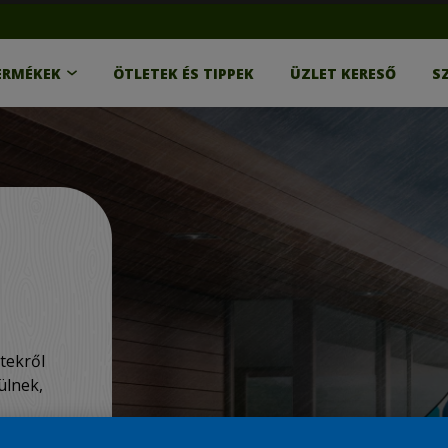
ERMÉKEK
ÖTLETEK ÉS TIPPEK
ÜZLET KERESŐ
S
tekről
ülnek,