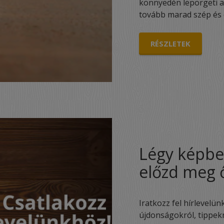
könnyedén lepörgeti az
tovább marad szép és
RÉSZLETEK
Légy képbe
előzd meg 
Iratkozz fel hírlevelün
újdonságokról, tippekrő