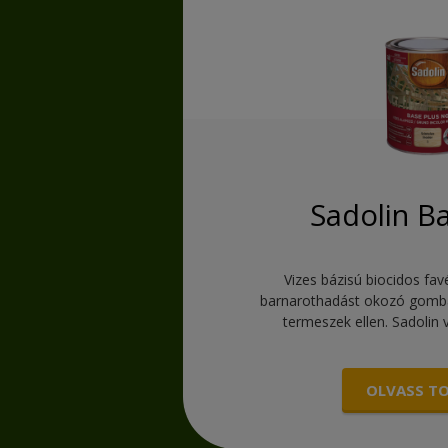
Sadolin B
Vizes bázisú biocidos f
barnarothadást okozó gombák
termeszek ellen. Sadolin v
OLVASS T