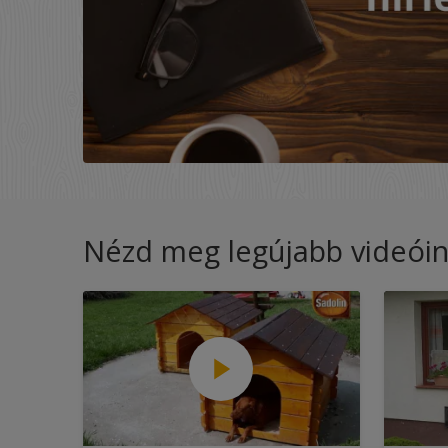
Nézd meg legújabb videóin