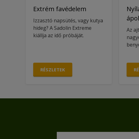
Extrém favédelem
Nyíl
ápol
Izzasztó napsütés, vagy kutya
hideg? A Sadolin Extreme
Az aj
kiállja az idő próbáját.
nagyo
beny
RÉSZLETEK
R