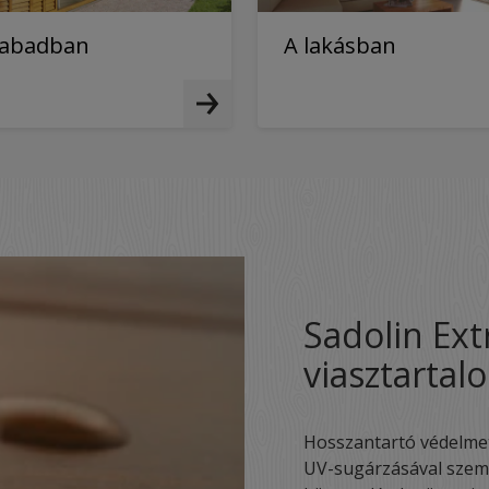
zabadban
A lakásban
Sadolin Ex
viasztarta
Hosszantartó védelmet 
UV-sugárzásával szem