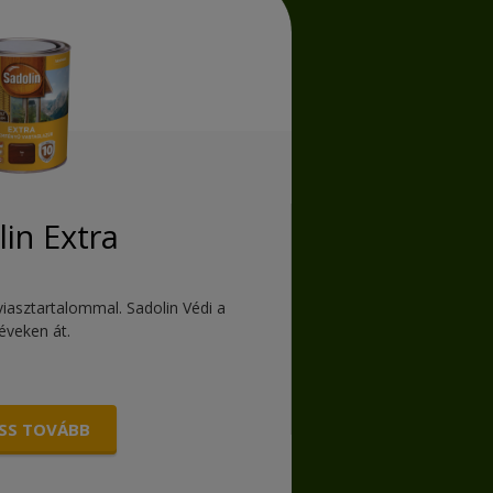
lin Extra
viasztartalommal. Sadolin Védi a
 éveken át.
SS TOVÁBB