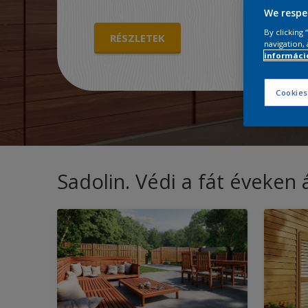
We respe
By clicking
RÉSZLETEK
navigation, 
információ
Cookies
Sadolin. Védi a fát éveken á