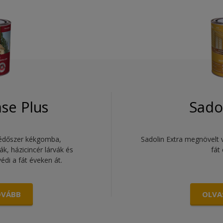
ase Plus
Sado
avédőszer kékgomba,
Sadolin Extra megnövelt 
, házicincér lárvák és
fát
édi a fát éveken át.
OVÁBB
OLVA