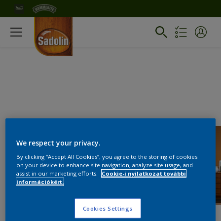
We respect your privacy.
By clicking “Accept All Cookies”, you agree to the storing of cookies
on your device to enhance site navigation, analyze site usage, and
assist in our marketing efforts.
Cookie-i nyilatkozat további
információkért.
Cookies Settings