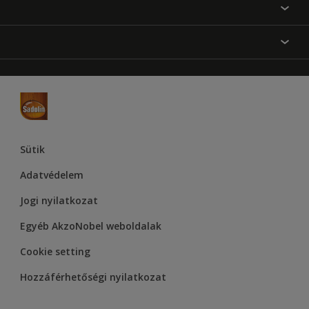
Festési tanácsok
Oldaltérkép
Inspiráció
Elérhetőségek
Színpontosság
Termékek
Rólunk
Hozzáférhetőség
Hammerite
Dulux
Supralux
Let’s Colour Project
Sütik
Adatvédelem
Jogi nyilatkozat
Egyéb AkzoNobel weboldalak
Cookie setting
Hozzáférhetőségi nyilatkozat