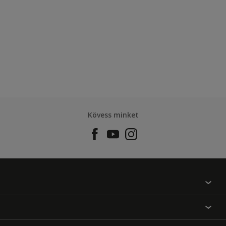
Kövess minket
Találj egy színt
Üzlet kereső