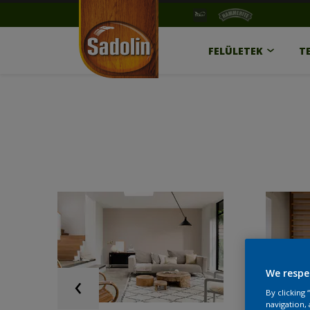
FELÜLETEK
T
We respe
By clicking
navigation, 