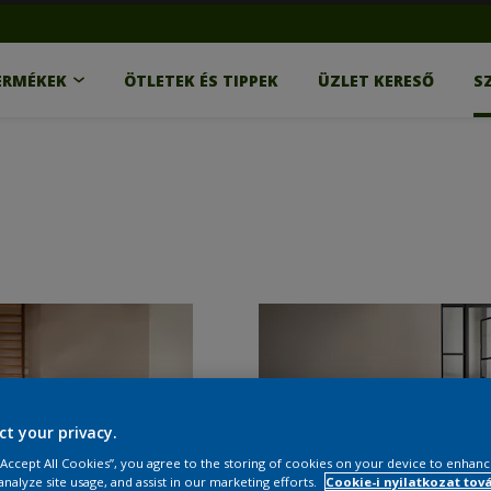
ERMÉKEK
ÖTLETEK ÉS TIPPEK
ÜZLET KERESŐ
S
ct your privacy.
 “Accept All Cookies”, you agree to the storing of cookies on your device to enhanc
analyze site usage, and assist in our marketing efforts.
Cookie-i nyilatkozat tov