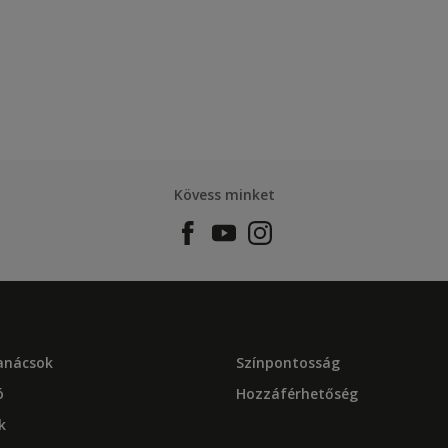
Kövess minket
tanácsok
Színpontosság
ó
Hozzáférhetőség
k