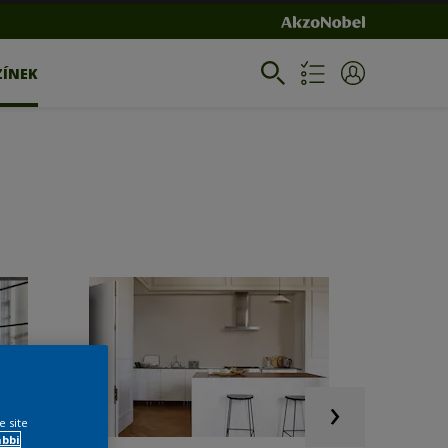
ZÍNEK
e site
ábbi