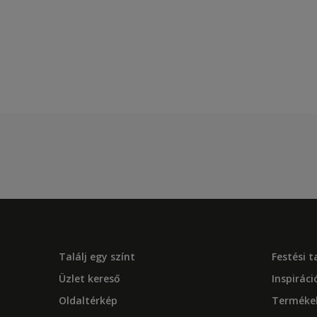
Találj egy színt
Festési 
Üzlet kereső
Inspiráci
Oldaltérkép
Terméke