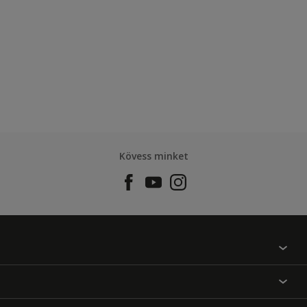
Kövess minket
Találj egy színt
Üzlet kereső