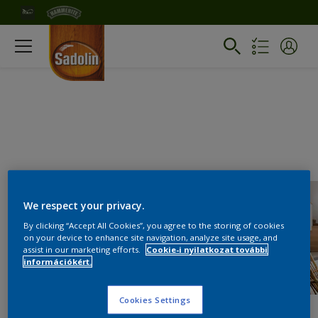
We respect your privacy.
By clicking “Accept All Cookies”, you agree to the storing of cookies
on your device to enhance site navigation, analyze site usage, and
assist in our marketing efforts.
Cookie-i nyilatkozat további
információkért.
Cookies Settings