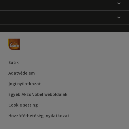
Festési tanácsok
Oldaltérkép
Inspiráció
Elérhetőségek
Színpontosság
Termékek
Rólunk
Hozzáférhetőség
Hammerite
Dulux
Supralux
Let’s Colour Project
Sütik
Adatvédelem
Jogi nyilatkozat
Egyéb AkzoNobel weboldalak
Cookie setting
Hozzáférhetőségi nyilatkozat