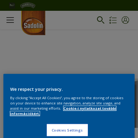
We respect your privacy.
By clicking “Accept All Cookies”, you agree to the storing of cookies
on your device to enhance site navigation, analyze site usage, and
assist in our marketing efforts.
Cookie-i nyilatkozat további
információkért.
Cookies Settings