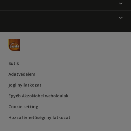
Festési tanácsok
Oldaltérkép
Inspiráció
Elérhetőségek
Színpontosság
Termékek
Rólunk
Hozzáférhetőség
Hammerite
Dulux
Supralux
Let’s Colour Project
Sütik
Adatvédelem
Jogi nyilatkozat
Egyéb AkzoNobel weboldalak
Cookie setting
Hozzáférhetőségi nyilatkozat