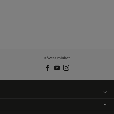
Kövess minket
Találj egy színt
Üzlet kereső