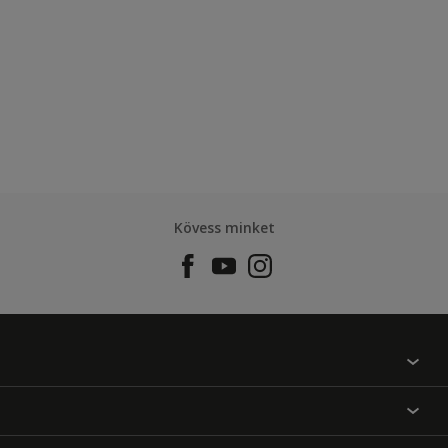
Kövess minket
Találj egy színt
Üzlet kereső