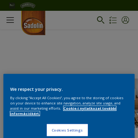
We respect your privacy.
By clicking “Accept All Cookies”, you agree to the storing of cookies
on your device to enhance site navigation, analyze site usage, and
assist in our marketing efforts.
Cookie-i nyilatkozat további
információkért.
Cookies Settings