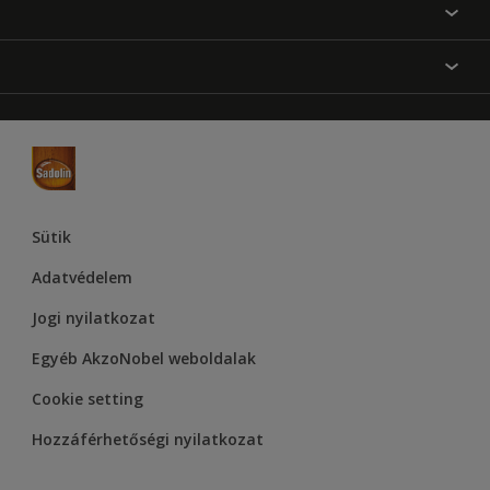
Festési tanácsok
Oldaltérkép
Inspiráció
Elérhetőségek
Színpontosság
Termékek
Rólunk
Hozzáférhetőség
Hammerite
Dulux
Supralux
Let’s Colour Project
Sütik
Adatvédelem
Jogi nyilatkozat
Egyéb AkzoNobel weboldalak
Cookie setting
Hozzáférhetőségi nyilatkozat