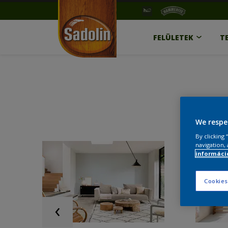
FELÜLETEK
T
We respe
By clicking
navigation, 
információ
Cookies