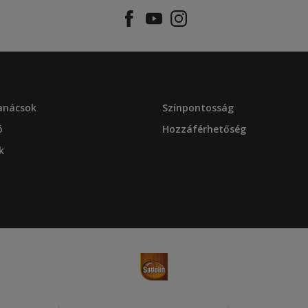
tanácsok
Színpontosság
ó
Hozzáférhetőség
k