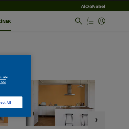
ZÍNEK
e site
ábbi
ect All