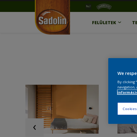
FELÜLETEK
T
We respe
By clicking
navigation, 
információ
Cookies