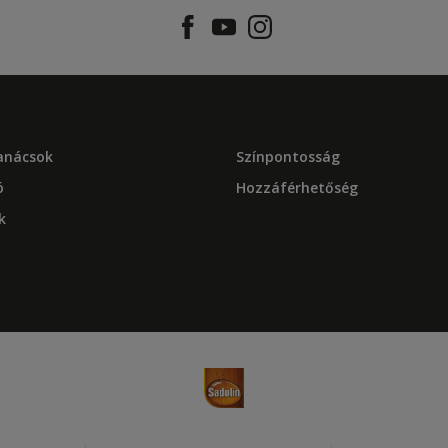
tanácsok
Színpontosság
ó
Hozzáférhetőség
k