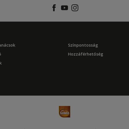
tanácsok
Színpontosság
ó
Hozzáférhetőség
k