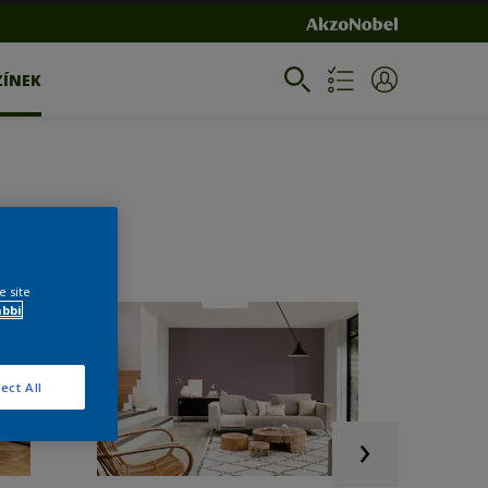
ZÍNEK
e site
ábbi
ect All