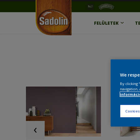
FELÜLETEK
T
We respe
By clicking
navigation, 
információ
Cookies