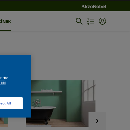
ZÍNEK
e site
ábbi
ect All