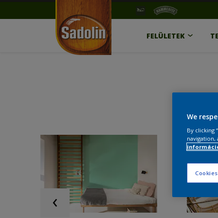
FELÜLETEK
T
We respe
By clicking
navigation, 
információ
Cookies