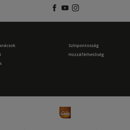
tanácsok
Színpontosság
ó
Hozzáférhetőség
k