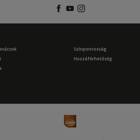
tanácsok
Színpontosság
ó
Hozzáférhetőség
k