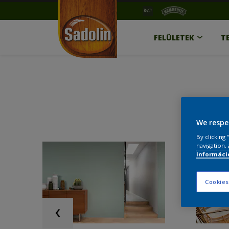
FELÜLETEK
T
We respe
By clicking
navigation, 
információ
Cookies