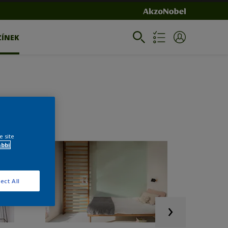
ZÍNEK
e site
ábbi
ect All