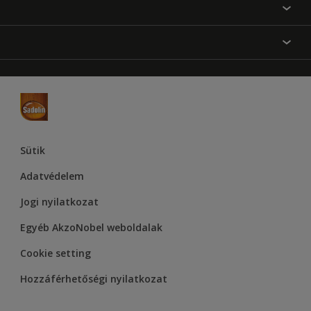
Festési tanácsok
Oldaltérkép
Inspiráció
Elérhetőségek
Színpontosság
Termékek
Rólunk
Hozzáférhetőség
Hammerite
Dulux
Supralux
Let’s Colour Project
Sütik
Adatvédelem
Jogi nyilatkozat
Egyéb AkzoNobel weboldalak
Cookie setting
Hozzáférhetőségi nyilatkozat