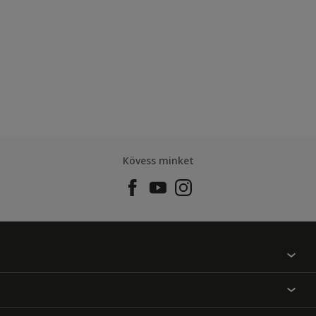
Kövess minket
Találj egy színt
Üzlet kereső