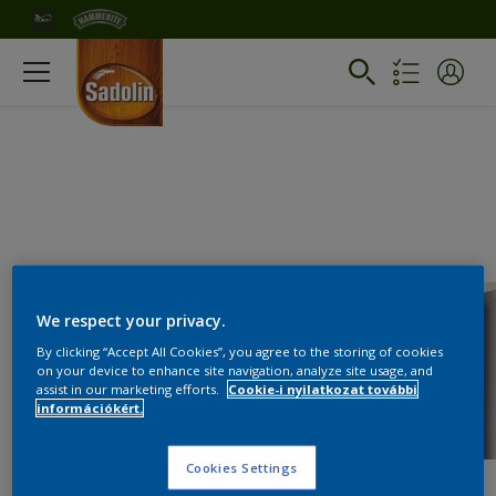
We respect your privacy.
By clicking “Accept All Cookies”, you agree to the storing of cookies
on your device to enhance site navigation, analyze site usage, and
assist in our marketing efforts.
Cookie-i nyilatkozat további
információkért.
Cookies Settings