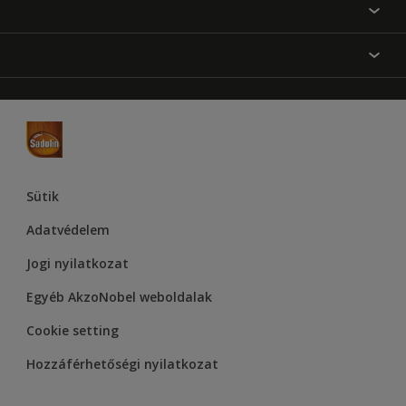
Festési tanácsok
Oldaltérkép
Inspiráció
Elérhetőségek
Színpontosság
Termékek
Rólunk
Hozzáférhetőség
Hammerite
Dulux
Supralux
Let’s Colour Project
Sütik
Adatvédelem
Jogi nyilatkozat
Egyéb AkzoNobel weboldalak
Cookie setting
Hozzáférhetőségi nyilatkozat