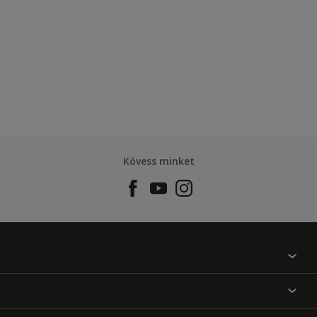
Kövess minket
Találj egy színt
Üzlet kereső