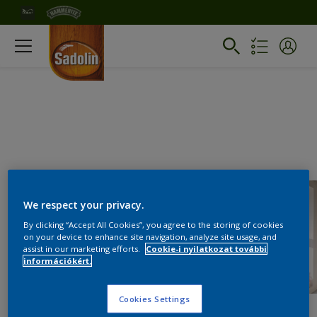
We respect your privacy.
By clicking “Accept All Cookies”, you agree to the storing of cookies
on your device to enhance site navigation, analyze site usage, and
assist in our marketing efforts.
Cookie-i nyilatkozat további
információkért.
Cookies Settings