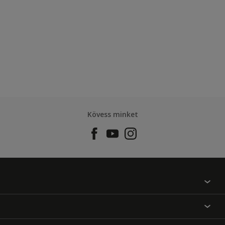
Kövess minket
Találj egy színt
Üzlet kereső