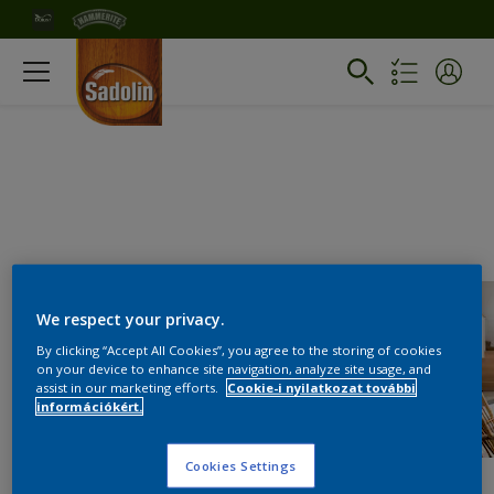
We respect your privacy.
By clicking “Accept All Cookies”, you agree to the storing of cookies
on your device to enhance site navigation, analyze site usage, and
assist in our marketing efforts.
Cookie-i nyilatkozat további
információkért.
Cookies Settings