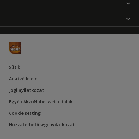
Festési tanácsok
Oldaltérkép
Inspiráció
Elérhetőségek
Színpontosság
Termékek
Rólunk
Hozzáférhetőség
Hammerite
Dulux
Supralux
Let’s Colour Project
Sütik
Adatvédelem
Jogi nyilatkozat
Egyéb AkzoNobel weboldalak
Cookie setting
Hozzáférhetőségi nyilatkozat