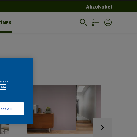
ZÍNEK
e site
ábbi
ect All