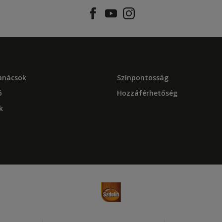
tanácsok
Színpontosság
ó
Hozzáférhetőség
k