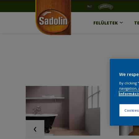
FELÜLETEK
T
We respe
By clicking
navigation, 
információ
Cookies