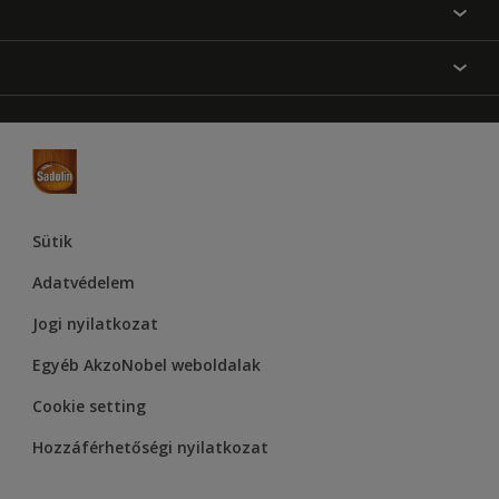
Festési tanácsok
Oldaltérkép
Inspiráció
Elérhetőségek
Színpontosság
Termékek
Rólunk
Hozzáférhetőség
Hammerite
Dulux
Supralux
Let’s Colour Project
Sütik
Adatvédelem
Jogi nyilatkozat
Egyéb AkzoNobel weboldalak
Cookie setting
Hozzáférhetőségi nyilatkozat