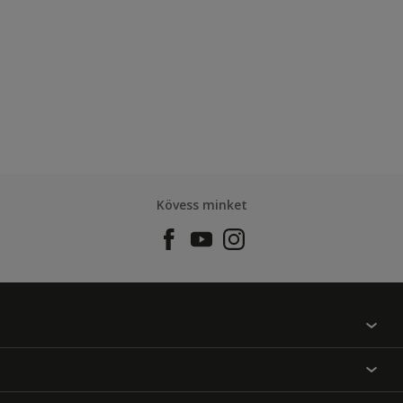
Kövess minket
Találj egy színt
Üzlet kereső