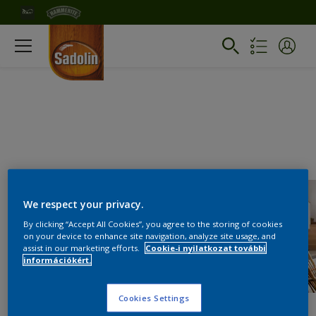
We respect your privacy.
By clicking “Accept All Cookies”, you agree to the storing of cookies
on your device to enhance site navigation, analyze site usage, and
assist in our marketing efforts.
Cookie-i nyilatkozat további
információkért.
Cookies Settings