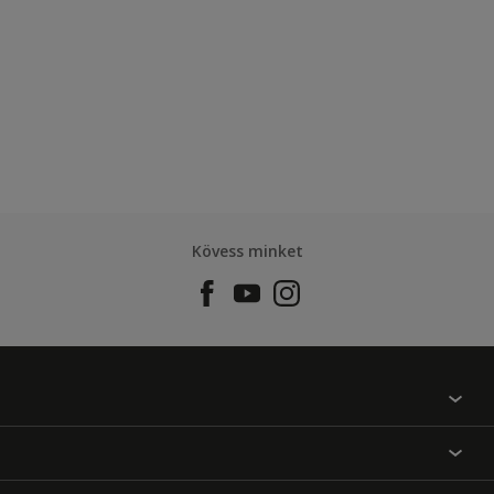
Kövess minket
Találj egy színt
Üzlet kereső