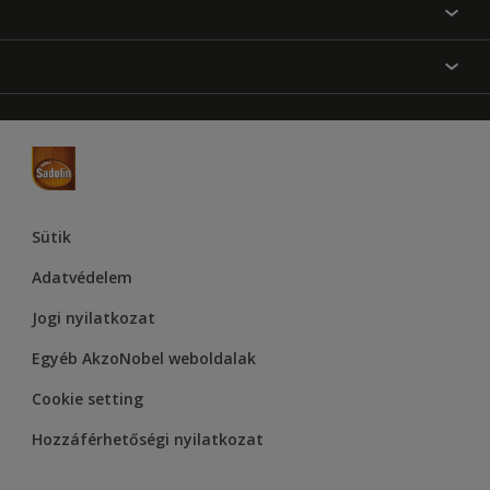
Festési tanácsok
Oldaltérkép
Inspiráció
Elérhetőségek
Színpontosság
Termékek
Rólunk
Hozzáférhetőség
Hammerite
Dulux
Supralux
Let’s Colour Project
Sütik
Adatvédelem
Jogi nyilatkozat
Egyéb AkzoNobel weboldalak
Cookie setting
Hozzáférhetőségi nyilatkozat