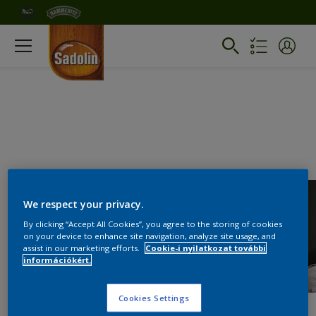
We respect your privacy.
By clicking “Accept All Cookies”, you agree to the storing of cookies
on your device to enhance site navigation, analyze site usage, and
assist in our marketing efforts.
Cookie-i nyilatkozat további
információkért.
Cookies Settings