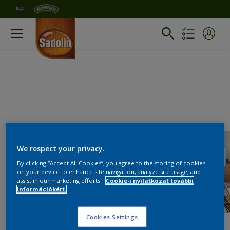
We respect your privacy.
By clicking “Accept All Cookies”, you agree to the storing of cookies
on your device to enhance site navigation, analyze site usage, and
assist in our marketing efforts.
Cookie-i nyilatkozat további
információkért.
Cookies Settings