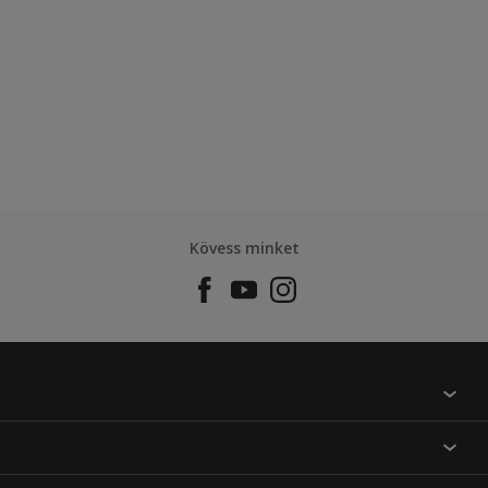
Kövess minket
Találj egy színt
Üzlet kereső