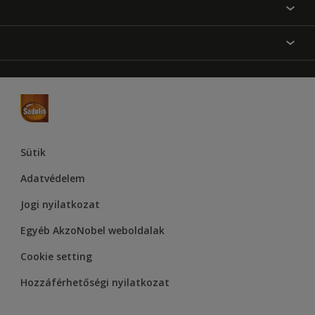
Festési tanácsok
Oldaltérkép
Inspiráció
Elérhetőségek
Színpontosság
Termékek
Rólunk
Hozzáférhetőség
Hammerite
Dulux
Supralux
Let’s Colour Project
Sütik
Adatvédelem
Jogi nyilatkozat
Egyéb AkzoNobel weboldalak
Cookie setting
Hozzáférhetőségi nyilatkozat