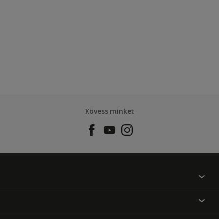
Kövess minket
Találj egy színt
Üzlet kereső