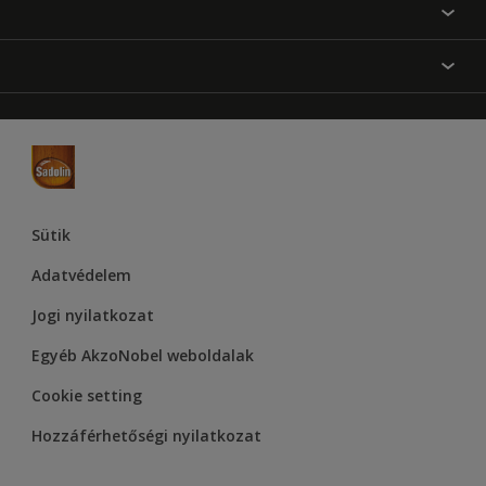
Festési tanácsok
Oldaltérkép
Inspiráció
Elérhetőségek
Színpontosság
Termékek
Rólunk
Hozzáférhetőség
Hammerite
Dulux
Supralux
Let’s Colour Project
Sütik
Adatvédelem
Jogi nyilatkozat
Egyéb AkzoNobel weboldalak
Cookie setting
Hozzáférhetőségi nyilatkozat