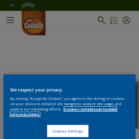
We respect your privacy.
By clicking “Accept All Cookies”, you agree to the storing of cookies
on your device to enhance site navigation, analyze site usage, and
assist in our marketing efforts.
Cookie-i nyilatkozat további
információkért.
Cookies Settings