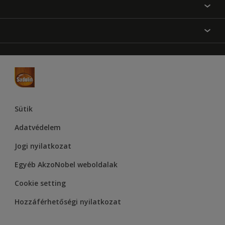
Festési tanácsok
Oldaltérkép
Inspiráció
Elérhetőségek
Színpontosság
Termékek
Rólunk
Hozzáférhetőség
Hammerite
Dulux
Supralux
Let’s Colour Project
Sütik
Adatvédelem
Jogi nyilatkozat
Egyéb AkzoNobel weboldalak
Cookie setting
Hozzáférhetőségi nyilatkozat