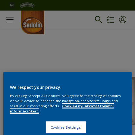
We respect your privacy.
By clicking “Accept All Cookies”, you agree to the storing of cookies
on your device to enhance site navigation, analyze site usage, and
assist in our marketing efforts.
Cookie-i nyilatkozat további
információkért.
Cookies Settings