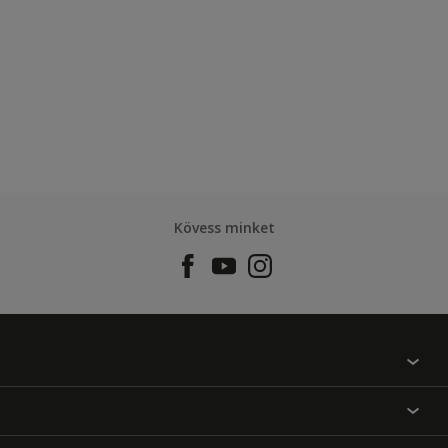
Kövess minket
Találj egy színt
Üzlet kereső