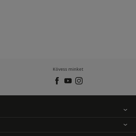
Kövess minket
Találj egy színt
Üzlet kereső