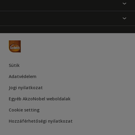
Festési tanácsok
Oldaltérkép
Inspiráció
Elérhetőségek
Színpontosság
Termékek
Rólunk
Hozzáférhetőség
Hammerite
Dulux
Supralux
Let’s Colour Project
Sütik
Adatvédelem
Jogi nyilatkozat
Egyéb AkzoNobel weboldalak
Cookie setting
Hozzáférhetőségi nyilatkozat