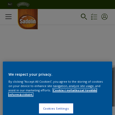
We respect your privacy.
By clicking “Accept All Cookies”, you agree to the storing of cookies
on your device to enhance site navigation, analyze site usage, and
assist in our marketing efforts.
Cookie-i nyilatkozat további
információkért.
Cookies Settings