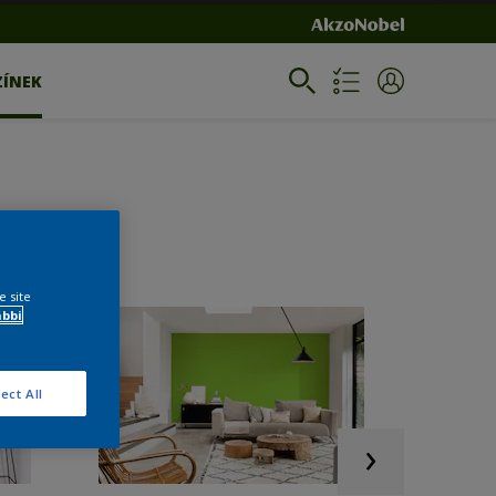
ZÍNEK
e site
ábbi
ect All