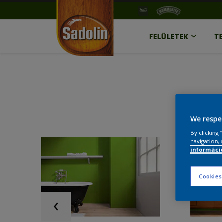
FELÜLETEK
T
We respe
By clicking
navigation, 
információ
Cookies