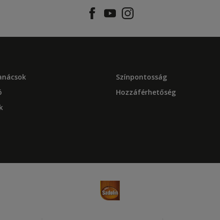
tanácsok
Színpontosság
ó
Hozzáférhetőség
k