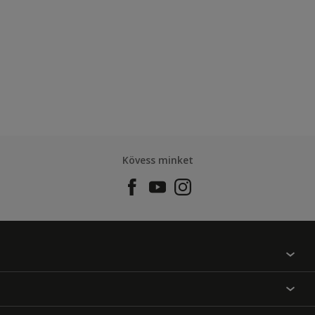
Kövess minket
Találj egy színt
Üzlet kereső