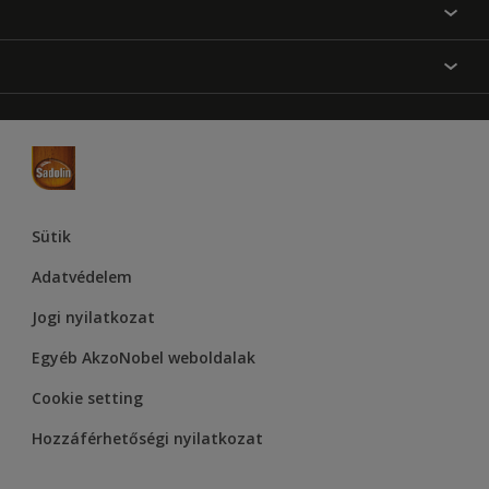
Festési tanácsok
Oldaltérkép
Inspiráció
Elérhetőségek
Színpontosság
Termékek
Rólunk
Hozzáférhetőség
Hammerite
Dulux
Supralux
Let’s Colour Project
Sütik
Adatvédelem
Jogi nyilatkozat
Egyéb AkzoNobel weboldalak
Cookie setting
Hozzáférhetőségi nyilatkozat