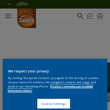
We respect your privacy.
By clicking “Accept All Cookies”, you agree to the storing of cookies
on your device to enhance site navigation, analyze site usage, and
assist in our marketing efforts.
Cookie-i nyilatkozat további
információkért.
Cookies Settings