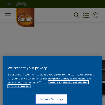
We respect your privacy.
By clicking “Accept All Cookies”, you agree to the storing of cookies
on your device to enhance site navigation, analyze site usage, and
assist in our marketing efforts.
Cookie-i nyilatkozat további
információkért.
Cookies Settings