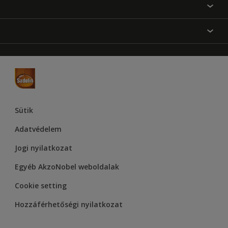
Festési tanácsok
Oldaltérkép
Inspiráció
Elérhetőségek
Színpontosság
Termékek
Rólunk
Hozzáférhetőség
Hammerite
Dulux
Supralux
Let’s Colour Project
Sütik
Adatvédelem
Jogi nyilatkozat
Egyéb AkzoNobel weboldalak
Cookie setting
Hozzáférhetőségi nyilatkozat