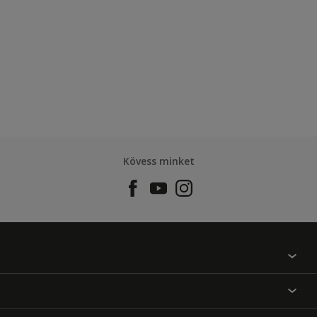
Kövess minket
Találj egy színt
Üzlet kereső