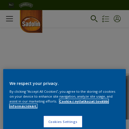
We respect your privacy.
By clicking “Accept All Cookies”, you agree to the storing of cookies
on your device to enhance site navigation, analyze site usage, and
assist in our marketing efforts.
Cookie-i nyilatkozat további
információkért.
Cookies Settings