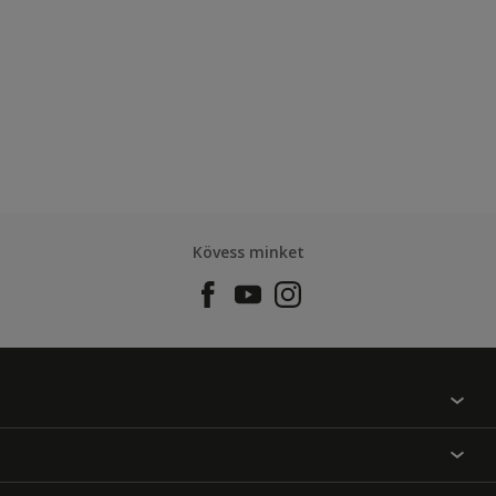
Kövess minket
Találj egy színt
Üzlet kereső