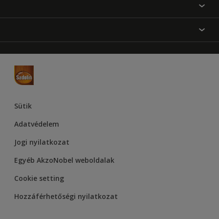
Festési tanácsok
Oldaltérkép
Inspiráció
Elérhetőségek
Színpontosság
Termékek
Rólunk
Hozzáférhetőség
Hammerite
Dulux
Supralux
Let’s Colour Project
Sütik
Adatvédelem
Jogi nyilatkozat
Egyéb AkzoNobel weboldalak
Cookie setting
Hozzáférhetőségi nyilatkozat