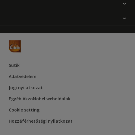
Festési tanácsok
Oldaltérkép
Inspiráció
Elérhetőségek
Színpontosság
Termékek
Rólunk
Hozzáférhetőség
Hammerite
Dulux
Supralux
Let’s Colour Project
Sütik
Adatvédelem
Jogi nyilatkozat
Egyéb AkzoNobel weboldalak
Cookie setting
Hozzáférhetőségi nyilatkozat