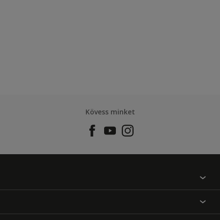
Kövess minket
Találj egy színt
Üzlet kereső