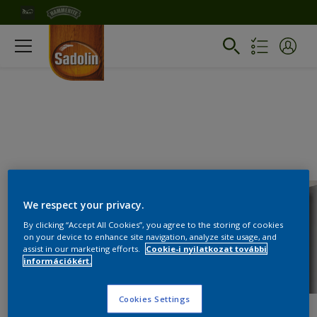
We respect your privacy.
By clicking “Accept All Cookies”, you agree to the storing of cookies
on your device to enhance site navigation, analyze site usage, and
assist in our marketing efforts.
Cookie-i nyilatkozat további
információkért.
Cookies Settings