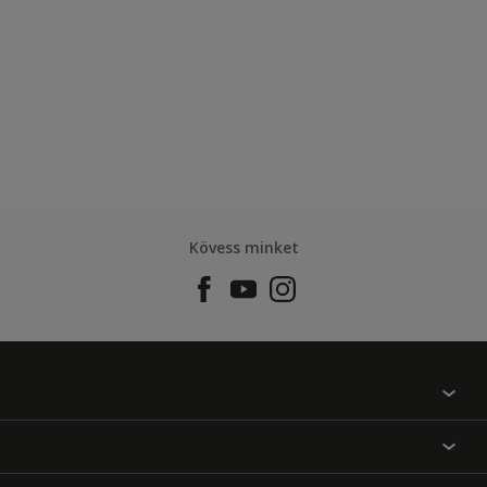
Kövess minket
Találj egy színt
Üzlet kereső