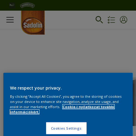
We respect your privacy.
By clicking “Accept All Cookies”, you agree to the storing of cookies
on your device to enhance site navigation, analyze site usage, and
assist in our marketing efforts.
Cookie-i nyilatkozat további
információkért.
Cookies Settings