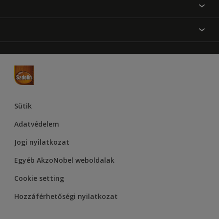
Festési tanácsok
Oldaltérkép
Inspiráció
Elérhetőségek
Színpontosság
Termékek
Rólunk
Hozzáférhetőség
Hammerite
Dulux
Supralux
Let’s Colour Project
Sütik
Adatvédelem
Jogi nyilatkozat
Egyéb AkzoNobel weboldalak
Cookie setting
Hozzáférhetőségi nyilatkozat