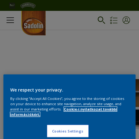
We respect your privacy.
By clicking “Accept All Cookies”, you agree to the storing of cookies
on your device to enhance site navigation, analyze site usage, and
assist in our marketing efforts.
Cookie-i nyilatkozat további
információkért.
Cookies Settings