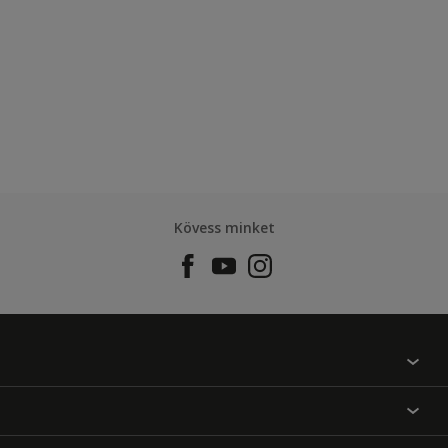
Kövess minket
Találj egy színt
Üzlet kereső