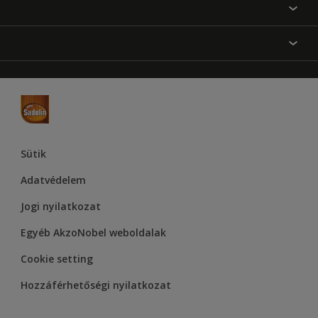
Festési tanácsok
Oldaltérkép
Inspiráció
Elérhetőségek
Színpontosság
Termékek
Rólunk
Hozzáférhetőség
Hammerite
Dulux
Supralux
Let’s Colour Project
Sütik
Adatvédelem
Jogi nyilatkozat
Egyéb AkzoNobel weboldalak
Cookie setting
Hozzáférhetőségi nyilatkozat