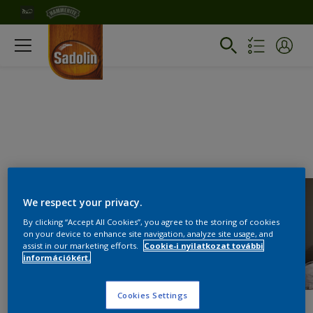
We respect your privacy.
By clicking “Accept All Cookies”, you agree to the storing of cookies
on your device to enhance site navigation, analyze site usage, and
assist in our marketing efforts.
Cookie-i nyilatkozat további
információkért.
Cookies Settings