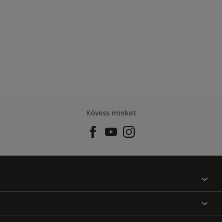
Kövess minket
Találj egy színt
Üzlet kereső