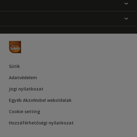
Festési tanácsok
Oldaltérkép
Inspiráció
Elérhetőségek
Színpontosság
Termékek
Rólunk
Hozzáférhetőség
Hammerite
Dulux
Supralux
Let’s Colour Project
Sütik
Adatvédelem
Jogi nyilatkozat
Egyéb AkzoNobel weboldalak
Cookie setting
Hozzáférhetőségi nyilatkozat