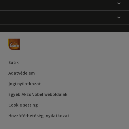
Festési tanácsok
Oldaltérkép
Inspiráció
Elérhetőségek
Színpontosság
Termékek
Rólunk
Hozzáférhetőség
Hammerite
Dulux
Supralux
Let’s Colour Project
Sütik
Adatvédelem
Jogi nyilatkozat
Egyéb AkzoNobel weboldalak
Cookie setting
Hozzáférhetőségi nyilatkozat