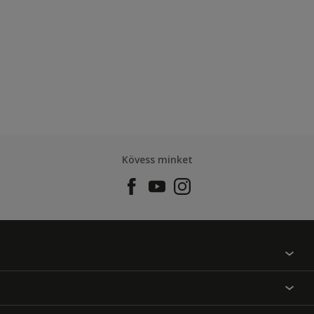
Kövess minket
Találj egy színt
Üzlet kereső