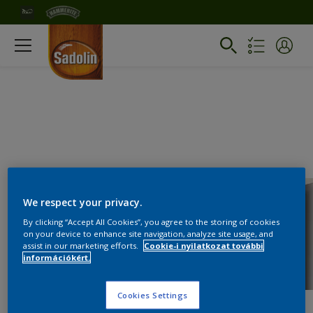
We respect your privacy.
By clicking “Accept All Cookies”, you agree to the storing of cookies
on your device to enhance site navigation, analyze site usage, and
assist in our marketing efforts.
Cookie-i nyilatkozat további
információkért.
Cookies Settings