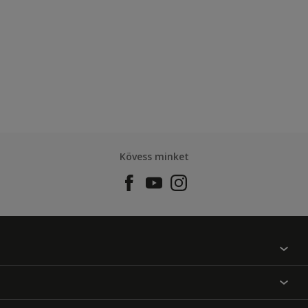
Kövess minket
Találj egy színt
Üzlet kereső