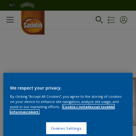
We respect your privacy.
By clicking “Accept All Cookies”, you agree to the storing of cookies
on your device to enhance site navigation, analyze site usage, and
assist in our marketing efforts.
Cookie-i nyilatkozat további
információkért.
Cookies Settings