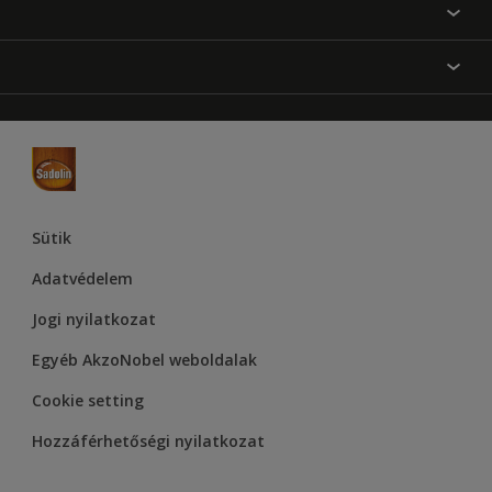
Festési tanácsok
Oldaltérkép
Inspiráció
Elérhetőségek
Színpontosság
Termékek
Rólunk
Hozzáférhetőség
Hammerite
Dulux
Supralux
Let’s Colour Project
Sütik
Adatvédelem
Jogi nyilatkozat
Egyéb AkzoNobel weboldalak
Cookie setting
Hozzáférhetőségi nyilatkozat