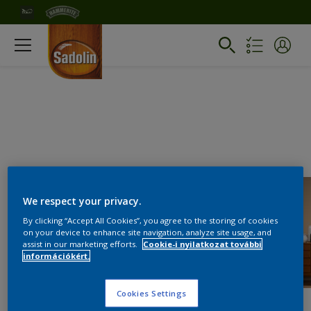
We respect your privacy.
By clicking “Accept All Cookies”, you agree to the storing of cookies
on your device to enhance site navigation, analyze site usage, and
assist in our marketing efforts.
Cookie-i nyilatkozat további
információkért.
Cookies Settings