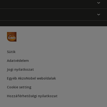
Festési tanácsok
Oldaltérkép
Inspiráció
Elérhetőségek
Színpontosság
Termékek
Rólunk
Hozzáférhetőség
Hammerite
Dulux
Supralux
Let’s Colour Project
Sütik
Adatvédelem
Jogi nyilatkozat
Egyéb AkzoNobel weboldalak
Cookie setting
Hozzáférhetőségi nyilatkozat