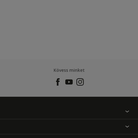
Kövess minket
Találj egy színt
Üzlet kereső