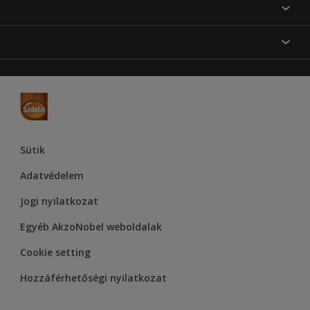
Festési tanácsok
Oldaltérkép
Inspiráció
Elérhetőségek
Színpontosság
Termékek
Rólunk
Hozzáférhetőség
Hammerite
Dulux
Supralux
Let’s Colour Project
Sütik
Adatvédelem
Jogi nyilatkozat
Egyéb AkzoNobel weboldalak
Cookie setting
Hozzáférhetőségi nyilatkozat