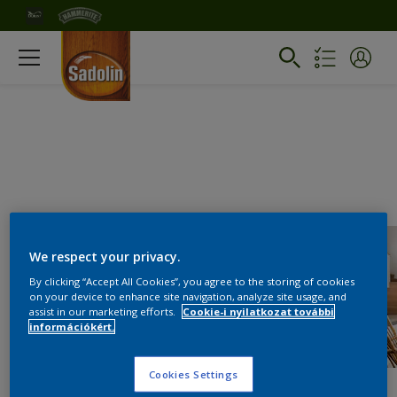
We respect your privacy.
By clicking “Accept All Cookies”, you agree to the storing of cookies
on your device to enhance site navigation, analyze site usage, and
assist in our marketing efforts.
Cookie-i nyilatkozat további
információkért.
Cookies Settings