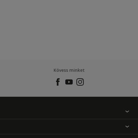
Kövess minket
Találj egy színt
Üzlet kereső