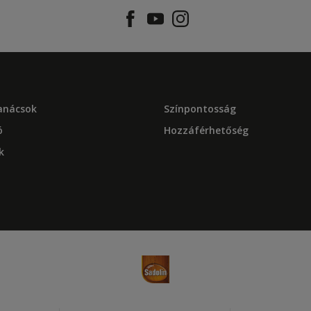
tanácsok
Színpontosság
ó
Hozzáférhetőség
k