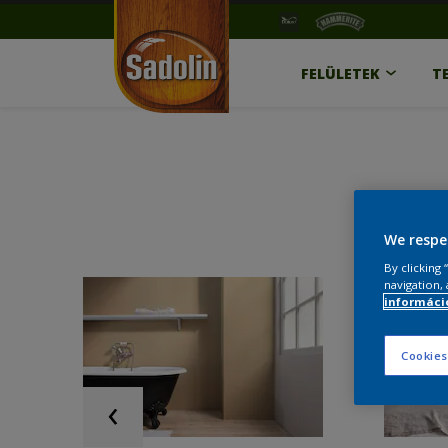
FELÜLETEK
T
We respe
By clicking
navigation, 
információ
Cookies