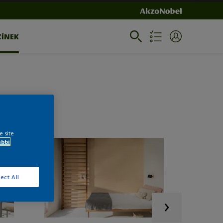
ZÍNEK
e site
ábbi
ect All