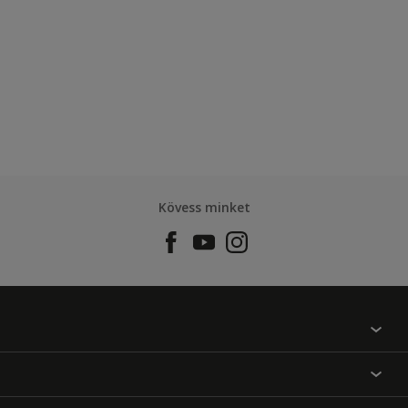
Kövess minket
Találj egy színt
Üzlet kereső