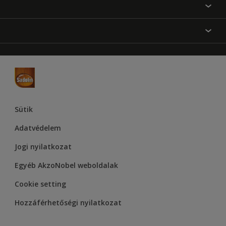
Festési tanácsok
Oldaltérkép
Inspiráció
Elérhetőségek
Színpontosság
Termékek
Rólunk
Hozzáférhetőség
Hammerite
Dulux
Supralux
Let’s Colour Project
Sütik
Adatvédelem
Jogi nyilatkozat
Egyéb AkzoNobel weboldalak
Cookie setting
Hozzáférhetőségi nyilatkozat