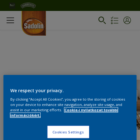
We respect your privacy.
By clicking “Accept All Cookies”, you agree to the storing of cookies
on your device to enhance site navigation, analyze site usage, and
assist in our marketing efforts.
Cookie-i nyilatkozat további
információkért.
Cookies Settings