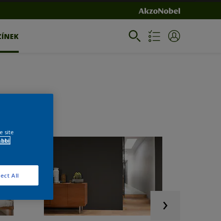
ZÍNEK
e site
ábbi
ect All