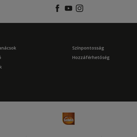
tanácsok
Színpontosság
ó
Hozzáférhetőség
k