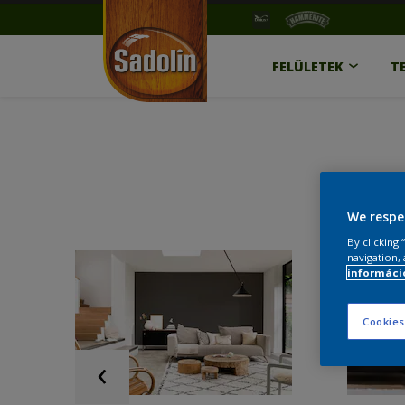
FELÜLETEK
T
We respe
By clicking
navigation, 
információ
Cookies