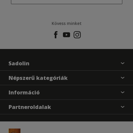
Kövess minket
Sadolin
Találj egy színt
Népszerű kategóriák
Üzlet kereső
Festési tanácsok
Információ
Oldaltérkép
Inspiráció
Elérhetőségek
Színpontosság
Partneroldalak
Termékek
Rólunk
Hozzáférhetőség
Hammerite
Dulux