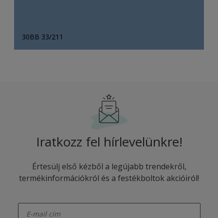
30BB 33/211
Iratkozz fel hírlevelünkre!
Értesülj első kézből a legújabb trendekről,
termékinformációkról és a festékboltok akcióiról!
enter-your-email