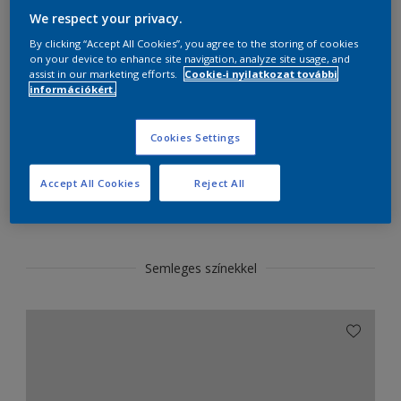
We respect your privacy.
Termékek ebben a színben
By clicking “Accept All Cookies”, you agree to the storing of cookies
on your device to enhance site navigation, analyze site usage, and
assist in our marketing efforts.
Cookie-i nyilatkozat további
információkért.
MEHET
Cookies Settings
Accept All Cookies
Reject All
SZÍNTERVEZŐ
Semleges színekkel