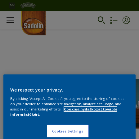
We respect your privacy.
By clicking “Accept All Cookies”, you agree to the storing of cookies
on your device to enhance site navigation, analyze site usage, and
assist in our marketing efforts.
Cookie-i nyilatkozat további
információkért.
Cookies Settings