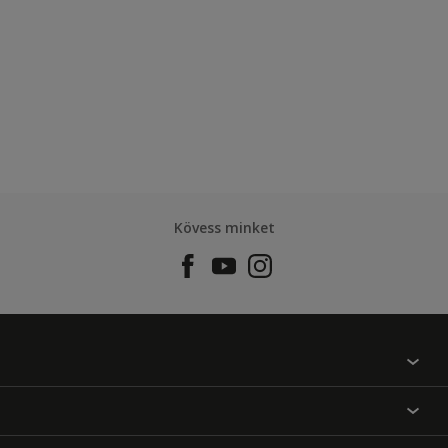
Kövess minket
Találj egy színt
Üzlet kereső