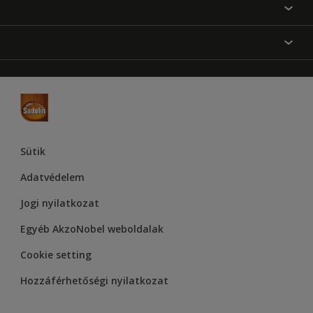
Festési tanácsok
Oldaltérkép
Inspiráció
Elérhetőségek
Színpontosság
Termékek
Rólunk
Hozzáférhetőség
Hammerite
Dulux
Supralux
Let’s Colour Project
Sütik
Adatvédelem
Jogi nyilatkozat
Egyéb AkzoNobel weboldalak
Cookie setting
Hozzáférhetőségi nyilatkozat